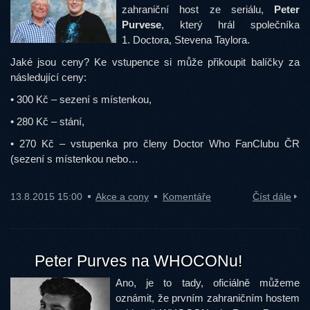
zahraniční host ze seriálu,
Peter
Purvese
, který hrál společníka
1. Doctora, Stevena Taylora.
Jaké jsou ceny? Ke vstupence si může přikoupit balíčky za
následující ceny:
• 300 Kč – sezení s místenkou,
• 280 Kč – stání,
• 270 Kč – vstupenka pro členy Doctor Who FanClubu ČR
(sezení s místenkou nebo…
13.8.2015 15:00
Akce a cony
Komentáře
Číst dále
Peter Purves na WHOCONu!
Ano, je to tady, oficiálně můžeme
oznámit, že prvním zahraničním hostem