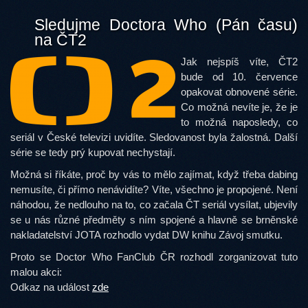
Sledujme Doctora Who (Pán času)
na ČT2
Jak nejspíš víte, ČT2
bude od 10. července
opakovat obnovené série.
Co možná nevíte je, že je
to možná naposledy, co
seriál v České televizi uvidíte. Sledovanost byla žalostná. Další
série se tedy prý kupovat nechystají.
Možná si říkáte, proč by vás to mělo zajímat, když třeba dabing
nemusíte, či přímo nenávidíte? Víte, všechno je propojené. Není
náhodou, že nedlouho na to, co začala ČT seriál vysílat, ubjevily
se u nás různé předměty s ním spojené a hlavně se brněnské
nakladatelství JOTA rozhodlo vydat DW knihu Závoj smutku.
Proto se Doctor Who FanClub ČR rozhodl zorganizovat tuto
malou akci:
Odkaz na událost
zde