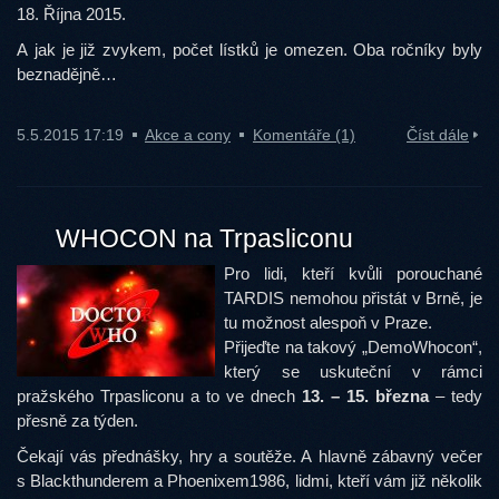
18. Října 2015.
A jak je již zvykem, počet lístků je omezen. Oba ročníky byly
beznadějně…
5.5.2015 17:19
Akce a cony
Komentáře (1)
Číst dále
WHOCON na Trpasliconu
Pro lidi, kteří kvůli porouchané
TARDIS nemohou přistát v Brně, je
tu možnost alespoň v Praze.
Přijeďte na takový „DemoWhocon“,
který se uskuteční v rámci
pražského Trpasliconu a to ve dnech
13. – 15. března
– tedy
přesně za týden.
Čekají vás přednášky, hry a soutěže. A hlavně zábavný večer
s Blackthunderem a Phoenixem1986, lidmi, kteří vám již několik