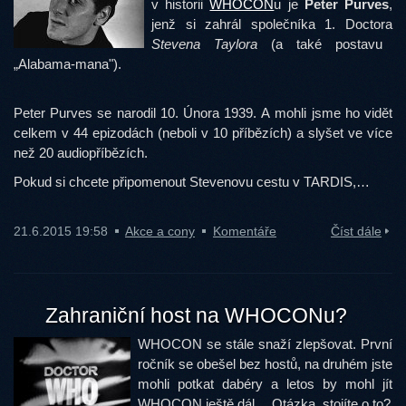
v historii
WHOCON
u je
Peter Purves
,
jenž si zahrál společníka 1. Doctora
Stevena Taylora
(a také postavu
„Alabama-mana").
Peter Purves se narodil 10. Února 1939. A mohli jsme ho vidět
celkem v 44 epizodách (neboli v 10 příbězích) a slyšet ve více
než 20 audiopříbězích.
Pokud si chcete připomenout Stevenovu cestu v TARDIS,…
21.6.2015 19:58
Akce a cony
Komentáře
Číst dále
Zahraniční host na WHOCONu?
WHOCON se stále snaží zlepšovat. První
ročník se obešel bez hostů, na druhém jste
mohli potkat dabéry a letos by mohl jít
WHOCON ještě dál… Otázka, stojíte o to?