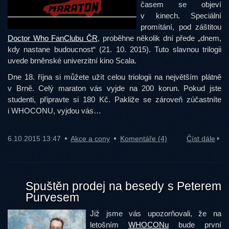
časem se objeví
v kinech. Speciální
promítání, pod záštitou
Doctor Who FanClubu ČR
, proběhne několik dní přede „dnem,
kdy nastane budoucnost“ (21. 10. 2015). Tuto slavnou trilogii
uvede brněnské univerzitní kino Scala.
Dne 18. října si můžete užít celou triologii na největším plátně
v Brně. Celý maraton vás vyjde na 200 korun. Pokud jste
studenti, připravte si 180 Kč. Pakliže se zároveň zúčastníte
i WHOCONU, vyjdou vás…
6.10.2015 13:47
Akce a cony
Komentáře (4)
Číst dále
Spuštěn prodej na besedy s Peterem
Purvesem
Již jsme vás upozorňovali, že na
letošním
WHOCONu
bude první