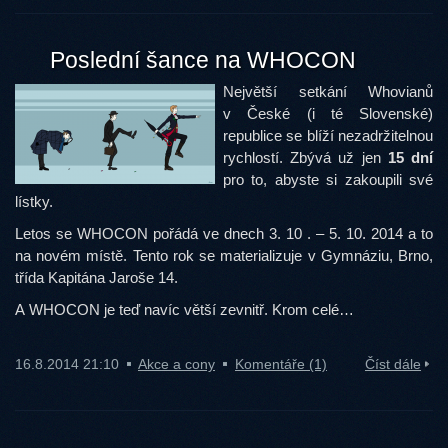
Poslední šance na WHOCON
Největší setkání Whovianů
v České (i té Slovenské)
republice se blíží nezadržitelnou
rychlostí. Zbývá už jen
15 dní
pro to, abyste si zakoupili své
lístky.
Letos se WHOCON pořádá ve dnech 3. 10 . – 5. 10. 2014 a to
na novém místě. Tento rok se materializuje v Gymnáziu, Brno,
třída Kapitána Jaroše 14.
A WHOCON je teď navíc větší zevnitř. Krom celé…
16.8.2014 21:10
Akce a cony
Komentáře (1)
Číst dále