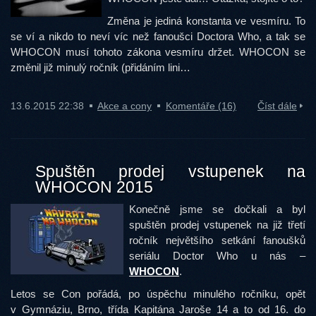
Změna je jediná konstanta ve vesmíru. To
se ví a nikdo to neví víc než fanoušci Doctora Who, a tak se
WHOCON musí tohoto zákona vesmíru držet. WHOCON se
změnil již minulý ročník (přidáním lini…
13.6.2015 22:38
Akce a cony
Komentáře (16)
Číst dále
Spuštěn prodej vstupenek na
WHOCON 2015
Konečně jsme se dočkali a byl
spuštěn prodej vstupenek na již třetí
ročník největšího setkání fanoušků
seriálu Doctor Who u nás –
WHOCON
.
Letos se Con pořádá, po úspěchu minulého ročníku, opět
v Gymnáziu, Brno, třída Kapitána Jaroše 14 a to od 16. do