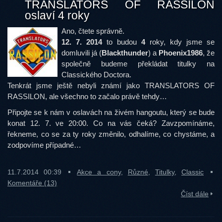
TRANSLATORS OF RASSILON
oslaví 4 roky
Ano, čtete správně.
12. 7. 2014
to budou
4
roky, kdy jsme se
domluvili já (
Blackthunder
) a
Phoenix1986
, že
společně budeme překládat titulky na
Classického Doctora.
Tenkrát jsme ještě nebyli známí jako TRANSLATORS OF
RASSILON, ale všechno to začalo právě tehdy…
Připojte se k nám v oslavách na živém hangoutu, který se bude
konat 12. 7. ve 20:00. Co na vás čeká? Zavzpomínáme,
řekneme, co se za ty roky změnilo, odhalíme, co chystáme, a
zodpovíme případné…
11.7.2014 00:39
Akce a cony
,
Různé
,
Titulky
,
Classic
Komentáře (13)
Číst dále