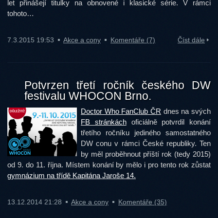
let přinášejí titulky na obnovené i klasické série. V rámci
tohoto…
7.3.2015 19:53
Akce a cony
Komentáře (7)
Číst dále
Potvrzen třetí ročník českého DW
festivalu WHOCON Brno.
Doctor Who FanClub ČR
dnes na svých
FB stránkách
oficiálně potvrdil konání
třetího ročníku jediného samostatného
DW conu v rámci České republiky. Ten
by měl proběhnout příští rok (tedy 2015)
od 9. do 11. října. Místem konání by mělo i pro tento rok zůstat
gymnázium na třídě Kapitána Jaroše 14.
13.12.2014 21:28
Akce a cony
Komentáře (35)