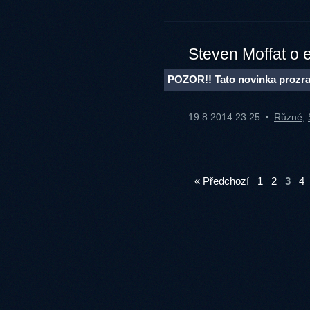
Steven Moffat o 
POZOR!! Tato novinka prozra
19.8.2014 23:25
Různé
,
« Předchozí
1
2
3
4