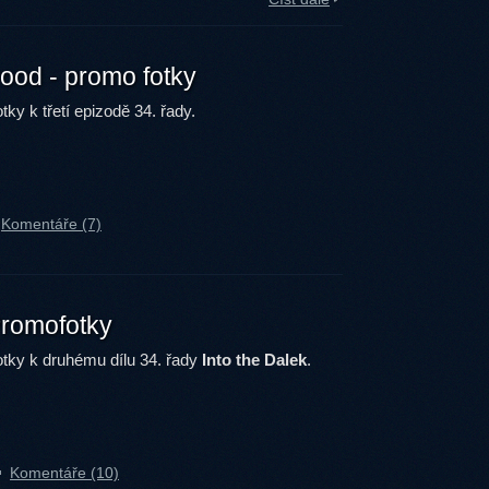
ood - promo fotky
ky k třetí epizodě 34. řady.
Komentáře (7)
Promofotky
tky k druhému dílu 34. řady
Into the Dalek
.
Komentáře (10)