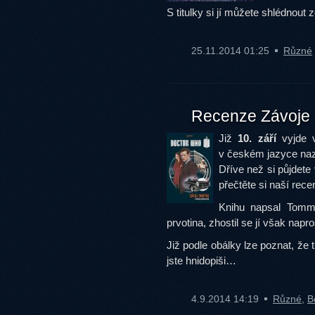
S titulky si jí můžete shlédnout 
25.11.2014 01:25
Různé
Recenze Závoje
Již
10. září
vyjde 
v českém jazyce n
Dříve než si půjdete
přečtěte si naší rece
Knihu napsal Tomm
prvotina, zhostil se jí však napr
Již podle obálky lze poznat, ž
jste hnidopiši…
4.9.2014 14:19
Různé
,
B