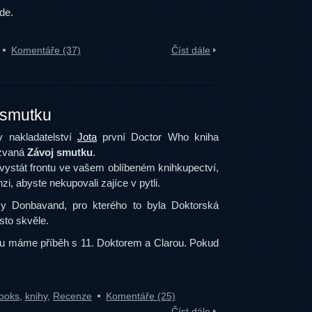
zde.
Komentáře (37)
Číst dále
 smutku
v nakladatelství
Jota
první Doctor Who kniha
azvaná
Závoj smutku
.
 vystát frontu ve vašem oblíbeném knihkupectví,
nzi, abyste nekupovali zajíce v pytli.
y Donbavand, pro kterého to byla Doktorská
osto skvěle.
e tu máme příběh s 11. Doktorem a Clarou. Pokud
ooks
,
knihy
,
Recenze
Komentáře (25)
Číst dále