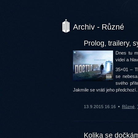
Archiv - Různé
Prolog, trailery,
Dnes tu m
videí a hla
35×01 – Th
se nebesa 
svého přít
Jakmile se vrátí jeho předchoz
13.9.2015 16:16
Různé
,
Kolika se dočkám