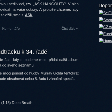
ovou sérii videi, tzv. „ASK HANGOUTY“. V nich
Dopor
vídat na vaše dotazy. A protože chceme, aby
aložili jsme si
ASK
.
Komentáře
Číst dále
dtracku k 34. řadě
e čas, kdy si budeme moci přidat další album
a do svého seznamu.
 moci ponořit do hudby Murray Golda tentokrát
bude obsahovat celou 8. řadu i vánoční speciál.
 (1:15) Deep Breath