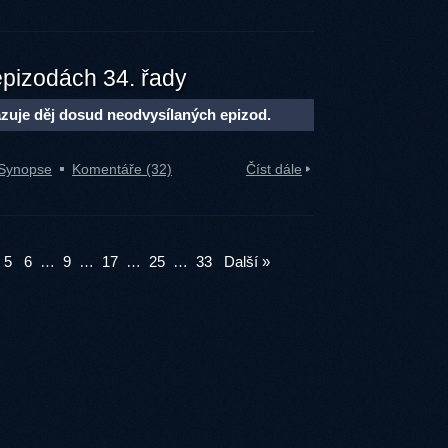
epizodách 34. řady
zuje děj dosud neodvysílaných epizod.
Synopse
Komentáře (32)
Číst dále
5
6
…
9
…
17
…
25
…
33
Další »