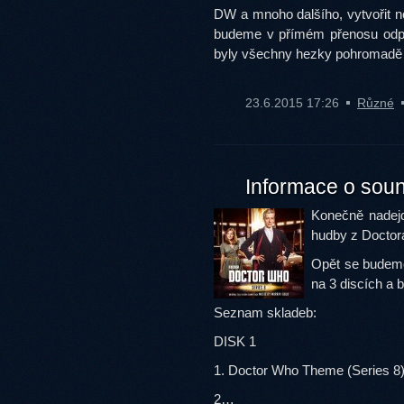
DW a mnoho dalšího, vytvořit n
budeme v přímém přenosu odpo
byly všechny hezky pohromadě z
23.6.2015 17:26
Různé
Informace o soun
Konečně nadejd
hudby z Doctor
Opět se budeme
na 3 discích a 
Seznam skladeb:
DISK 1
1. Doctor Who Theme (Series 8)
2…