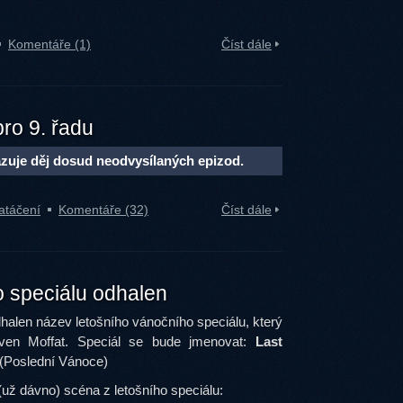
Komentáře (1)
Číst dále
ro 9. řadu
zuje děj dosud neodvysílaných epizod.
atáčení
Komentáře (32)
Číst dále
 speciálu odhalen
halen název letošního vánočního speciálu, který
ven Moffat. Speciál se bude jmenovat:
Last
(Poslední Vánoce)
(už dávno) scéna z letošního speciálu: