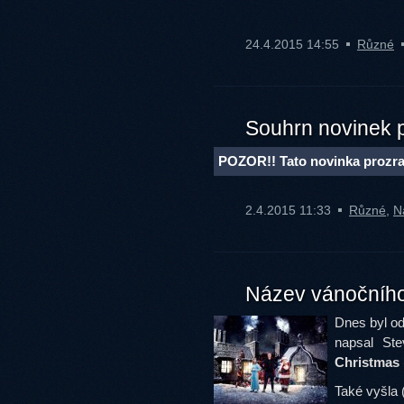
24.4.2015 14:55
Různé
Souhrn novinek p
POZOR!! Tato novinka prozra
2.4.2015 11:33
Různé
,
N
Název vánočního
Dnes byl od
napsal Ste
Christmas
Také vyšla 