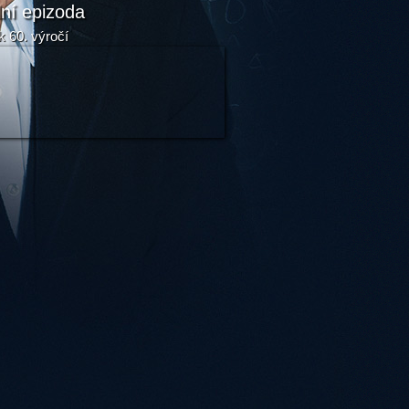
lní epizoda
k 60. výročí