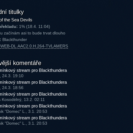
ní titulky
of the Sea Devils
překladu:
1% (18.4. 11:04)
u začínám asi to bude trvat dlouho
:
Blackthunder
P.WEB-DL.AAC2.0.H.264-TVLAMERS
vější komentáře
ínkový stream pro Blackthundera
, 24.3. 19:10
ínkový stream pro Blackthundera
, 24.3. 18:56
ínkový stream pro Blackthundera
s Kosodélný, 13.2. 02:11
ínkový stream pro Blackthundera
ik "Domec" L., 3.1. 20:53
ínkový stream pro Blackthundera
ik "Domec" L., 3.1. 20:53