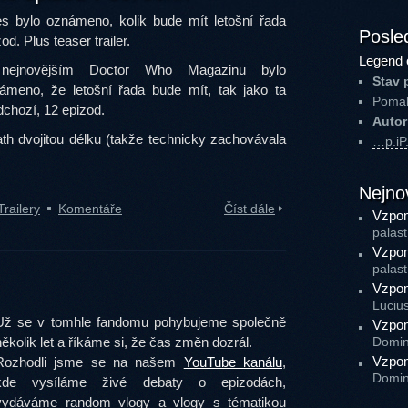
s bylo oznámeno, kolik bude mít letošní řada
Posled
od. Plus teaser trailer.
Legend 
nejnovějším Doctor Who Magazinu bylo
Stav 
ámeno, že letošní řada bude mít, tak jako ta
Pomal
dchozí, 12 epizod.
Autor
h dvojitou délku (takže technicky zachovávala
…p.i
Nejno
Trailery
Komentáře
Číst dále
Vzpom
palast
Vzpom
palast
Vzpom
Luciu
Už se v tomhle fandomu pohybujeme společně
Vzpom
několik let a říkáme si, že čas změn dozrál.
Domin
Vzpom
Rozhodli jsme se na našem
YouTube kanálu
,
Domin
kde vysíláme živé debaty o epizodách,
vydáváme random vlogy a vlogy s tématikou