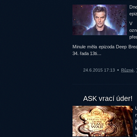
Dne
epiz
V 
ozn
pře
Minule měla epizoda Deep Breat
34. řada 13ti…
24.6.2015 17:13
Různé
,
ASK vrací úder!