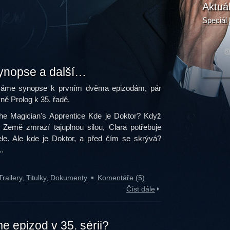
Aktuá
Speciál 
 synopse a další…
áme synopse k prvním dvěma epizodám, pár
vně Prolog k 35. řadě.
e Magician's Ap­prentice Kde je Doktor? Když
Země zmrazí tajuplnou silou, Clara potřebuje
ele. Ale kde je Doktor, a před čím se skrývá?
í…
Trailery
,
Titulky
,
Dokumenty
Komentáře (5)
Číst dále
e epizod v 35. sérii?