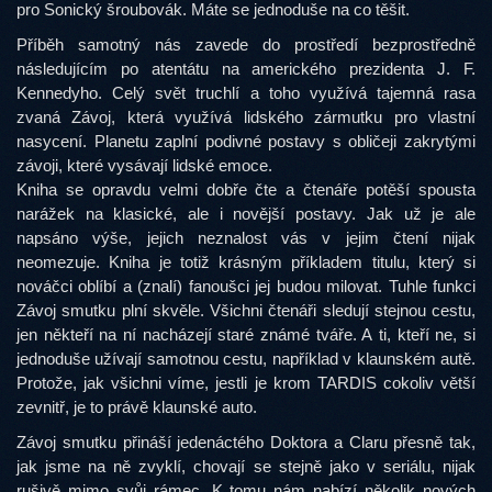
pro Sonický šroubovák. Máte se jednoduše na co těšit.
Příběh samotný nás zavede do prostředí bezprostředně
následujícím po atentátu na amerického prezidenta J. F.
Kennedyho. Celý svět truchlí a toho využívá tajemná rasa
zvaná Závoj, která využívá lidského zármutku pro vlastní
nasycení. Planetu zaplní podivné postavy s obličeji zakrytými
závoji, které vysávají lidské emoce.
Kniha se opravdu velmi dobře čte a čtenáře potěší spousta
narážek na klasické, ale i novější postavy. Jak už je ale
napsáno výše, jejich neznalost vás v jejim čtení nijak
neomezuje. Kniha je totiž krásným příkladem titulu, který si
nováčci oblíbí a (znalí) fanoušci jej budou milovat. Tuhle funkci
Závoj smutku plní skvěle. Všichni čtenáři sledují stejnou cestu,
jen někteří na ní nacházejí staré známé tváře. A ti, kteří ne, si
jednoduše užívají samotnou cestu, například v klaunském autě.
Protože, jak všichni víme, jestli je krom TARDIS cokoliv větší
zevnitř, je to právě klaunské auto.
Závoj smutku přináší jedenáctého Doktora a Claru přesně tak,
jak jsme na ně zvyklí, chovají se stejně jako v seriálu, nijak
rušivě mimo svůj rámec. K tomu nám nabízí několik nových