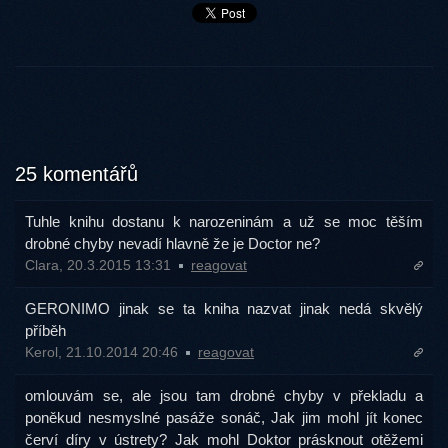
25 komentářů
Tuhle knihu dostanu k narozeninám a už se moc těším
drobné chyby nevadí hlavně že je Doctor ne?
Clara, 20.3.2015 13:31
reagovat
GERONIMO jinak se ta kniha nazvat jinak nedá skvělý
příběh
Kerol, 21.10.2014 20:46
reagovat
omlouvám se, ale jsou tam drobné chyby v překladu a
poněkud nesmyslné pasáže sonáč, Jak jim mohl jít konec
červí díry v ústrety? Jak mohl Doktor prásknout otěžemi