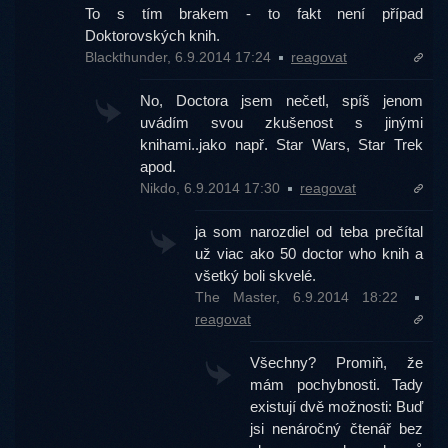
To s tím brakem - to fakt není případ
Doktorovských knih.
Blackthunder, 6.9.2014 17:24
reagovat
No, Doctora jsem nečetl, spíš jenom
uvádím svou zkušenost s jinými
knihami..jako např. Star Wars, Star Trek
apod.
Nikdo, 6.9.2014 17:30
reagovat
ja som narozdiel od teba prečítal
už viac ako 50 doctor who knih a
všetký boli skvelé.
The Master, 6.9.2014 18:22
reagovat
Všechny? Promiň, že
mám pochybnosti. Tady
existují dvě možnosti: Buď
jsi nenáročný čtenář bez