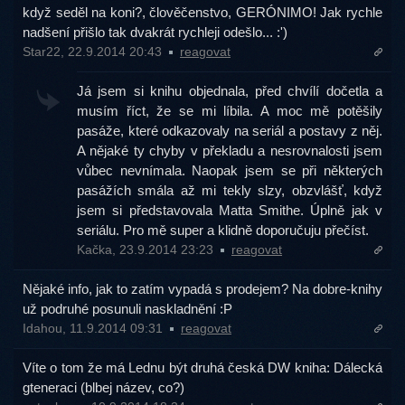
když seděl na koni?, člověčenstvo, GERÓNIMO! Jak rychle
nadšení přišlo tak dvakrát rychleji odešlo... :')
Star22, 22.9.2014 20:43
reagovat
Já jsem si knihu objednala, před chvílí dočetla a
musím říct, že se mi líbila. A moc mě potěšily
pasáže, které odkazovaly na seriál a postavy z něj.
A nějaké ty chyby v překladu a nesrovnalosti jsem
vůbec nevnímala. Naopak jsem se při některých
pasážích smála až mi tekly slzy, obzvlášť, když
jsem si představovala Matta Smithe. Úplně jak v
seriálu. Pro mě super a klidně doporučuju přečíst.
Kačka, 23.9.2014 23:23
reagovat
Nějaké info, jak to zatím vypadá s prodejem? Na dobre-knihy
už podruhé posunuli naskladnění :P
Idahou, 11.9.2014 09:31
reagovat
Víte o tom že má Lednu být druhá česká DW kniha: Dálecká
gteneraci (blbej název, co?)