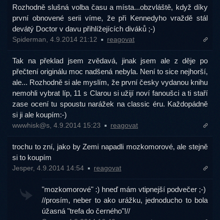
Rozhodně slušná volba času a místa...obzvláště, když díky
první obnovené serii víme, že při Kennedyho vraždě stál
devátý Doctor v davu přihlížejících diváků ;-)
Spiderman, 4.9.2014 21:12
reagovat
Tak na překlad jsem zvědavá, jinak jsem ale z děje po
přečtení originálu moc nadšená nebyla. Není to sice nejhorší,
ale... Rozhodně si ale myslím, že první česky vydanou knihu
nemohli vybrat líp, 11 s Clarou si užijí noví fanoušci a ti staří
zase ocení tu spoustu narážek na classic éru. Každopádně
si ji ale koupím:-)
wwwhisk@s, 4.9.2014 15:23
reagovat
trochu to zní, jako by Zemi napadli mozkomorové, ale stejně
si to koupím
Jesper, 4.9.2014 14:54
reagovat
"mozkomorové" :) hneď mám vtipnejší podvečer ;-)
//prosím, neber to ako urážku, jednoducho to bola
úžasná "trefa do černého"!//