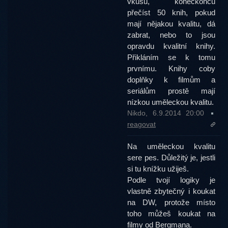
vkusu, koneckonců
přečíst 50 knih, pokud
mají nějakou kvalitu, dá
zabrat, nebo to jsou
opravdu kvalitní knihy.
Přikláním se k tomu
prvnímu. Knihy coby
doplňky k filmům a
seriálům prostě mají
nízkou uměleckou kvalitu.
Nikdo, 6.9.2014 20:00
reagovat
Na uměleckou kvalitu
sere pes. Důležitý je, jestli
si tu knížku užiješ.
Podle tvojí logiky je
vlastně zbytečný i koukat
na DW, protože místo
toho můžeš koukat na
filmy od Bergmana.