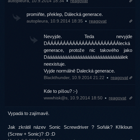
autopleura, 10.9.2014 18:34
reagovat
promiňte, překlep, Dálecká generace.
autopleura, 10.9.2014 18:35
reagovat
Nevyjde. Teda nevyjde
DÁÁÁÁÁÁÁÁÁÁÁÁÁÁÁÁÁÁÁÁÁÁÁlecká
generace, protože nic takového jako
Dáááááááááááááááááááááááááááááálek
neexistuje.
Vyjde normálně Dalecká generace.
Blackthunder, 10.9.2014 21:22
reagovat
Kde to píšou? :-)
wwwhisk@s, 10.9.2014 18:50
reagovat
Vypadá to zajímavě.
Jak zkrátil název Sonic Screwdriver ? Soňák? Křikloun
(Screw + Sonic)? :D :D