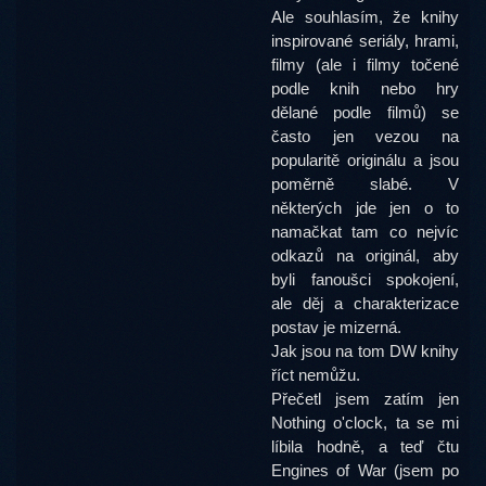
Ale souhlasím, že knihy
inspirované seriály, hrami,
filmy (ale i filmy točené
podle knih nebo hry
dělané podle filmů) se
často jen vezou na
popularitě originálu a jsou
poměrně slabé. V
některých jde jen o to
namačkat tam co nejvíc
odkazů na originál, aby
byli fanoušci spokojení,
ale děj a charakterizace
postav je mizerná.
Jak jsou na tom DW knihy
říct nemůžu.
Přečetl jsem zatím jen
Nothing o'clock, ta se mi
líbila hodně, a teď čtu
Engines of War (jsem po