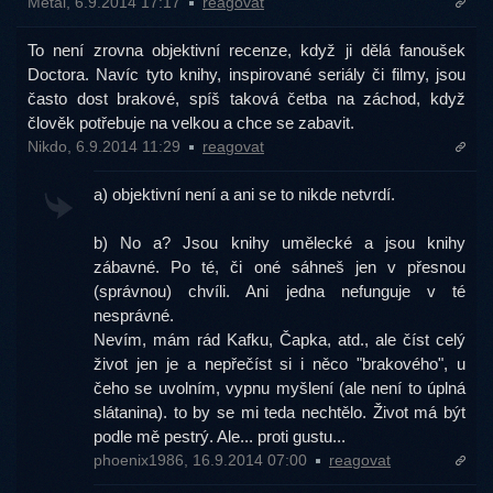
Metal, 6.9.2014 17:17
reagovat
To není zrovna objektivní recenze, když ji dělá fanoušek
Doctora. Navíc tyto knihy, inspirované seriály či filmy, jsou
často dost brakové, spíš taková četba na záchod, když
člověk potřebuje na velkou a chce se zabavit.
Nikdo, 6.9.2014 11:29
reagovat
a) objektivní není a ani se to nikde netvrdí.
b) No a? Jsou knihy umělecké a jsou knihy
zábavné. Po té, či oné sáhneš jen v přesnou
(správnou) chvíli. Ani jedna nefunguje v té
nesprávné.
Nevím, mám rád Kafku, Čapka, atd., ale číst celý
život jen je a nepřečíst si i něco "brakového", u
čeho se uvolním, vypnu myšlení (ale není to úplná
slátanina). to by se mi teda nechtělo. Život má být
podle mě pestrý. Ale... proti gustu...
phoenix1986, 16.9.2014 07:00
reagovat