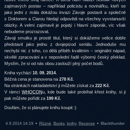
zajímavých postav – například policistu a novinářku, kteří se
jako jedni z mála dokážou invazi Závoje postavit a společně
s Doktorem a Clarou hledají odpovědi na všechny vyvstanuvší
otázky. A velmi zajímavě je pojatý i hlavní záporák, víc však
nebudeme prozrazovat.
Závoji smutku je prostě titul, který si dokážeme velice dobře
představit jako jednu z dvojepizod seriálu. Jednoduše mu
nechybí nic z toho, co dělá příběh kvalitním – originální nápad,
skvělé zpracování a v neposlední řadě výborný český překlad.
Myslím, že si od nás obou zaslouží plný počet bodů.
Kniha vychází
10. 09. 2014
.
Běžná cena je stanovena na
278 Kč
.
Na stránkách nakladatelství ji můžete získat za
222 Kč
.
V rámci
WHOCON
u, kde bude také probíhat křest knihy, si ji
pak můžete pořídit za
199 Kč
.
Doufám, že si plánujete knihu koupit :)
4.9.2014 14:19
Různé
,
Books
,
knihy
,
Recenze
Blackthunder