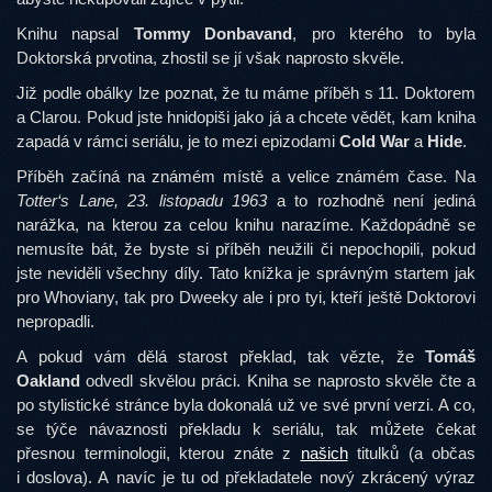
Knihu napsal
Tommy Donbavand
, pro kterého to byla
Doktorská prvotina, zhostil se jí však naprosto skvěle.
Již podle obálky lze poznat, že tu máme příběh s 11. Doktorem
a Clarou. Pokud jste hnidopiši jako já a chcete vědět, kam kniha
zapadá v rámci seriálu, je to mezi epizodami
Cold War
a
Hide
.
Příběh začíná na známém místě a velice známém čase. Na
Totter‘s Lane, 23. listopadu 1963
a to rozhodně není jediná
narážka, na kterou za celou knihu narazíme. Každopádně se
nemusíte bát, že byste si příběh neužili či nepochopili, pokud
jste neviděli všechny díly. Tato knížka je správným startem jak
pro Whoviany, tak pro Dweeky ale i pro tyi, kteří ještě Doktorovi
nepropadli.
A pokud vám dělá starost překlad, tak vězte, že
Tomáš
Oakland
odvedl skvělou práci. Kniha se naprosto skvěle čte a
po stylistické stránce byla dokonalá už ve své první verzi. A co,
se týče návaznosti překladu k seriálu, tak můžete čekat
přesnou terminologii, kterou znáte z
našich
titulků (a občas
i doslova). A navíc je tu od překladatele nový zkrácený výraz