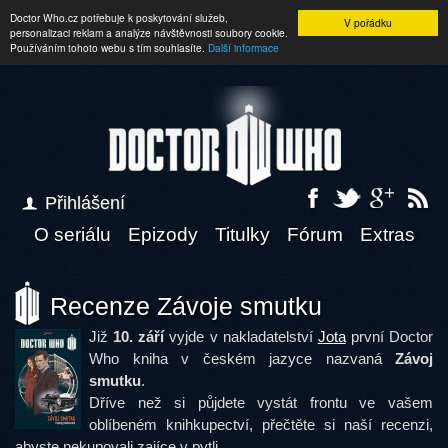
Doctor Who.cz potřebuje k poskytování služeb,
V pořádku
personalizaci reklam a analýze návštěvnosti soubory cookie.
Používáním tohoto webu s tím souhlasíte.
Další informace
Přihlášení
O seriálu
Epizody
Titulky
Fórum
Extras
Recenze Závoje smutku
Již
10. září
vyjde v nakladatelství
Jota
první Doctor
Who kniha v českém jazyce nazvaná
Závoj
smutku
.
Dříve než si půjdete vystát frontu ve vašem
oblíbeném knihkupectví, přečtěte si naší recenzi,
abyste nekupovali zajíce v pytli.