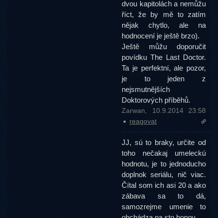
dvou kapitolách a nemůžu
říct, že by mě to zatím
nějak chytlo, ale na
hodnocení je ještě brzo).
Ještě můžu doporučit
povídku The Last Doctor.
Ta je perfektní, ale pozor,
je to jeden z
nejsmutnějších
Doktorových příběhů.
Zarwan, 10.9.2014 23:58
reagovat
JJ, sú to braky, určite od
toho nečakaj umeleckú
hodnotu, je to jednoducho
doplnok seriálu, nič viac.
Čítal som ich asi 20 a ako
zábava sa to dá,
samozrejme umenie to
obchádza na sto honov.