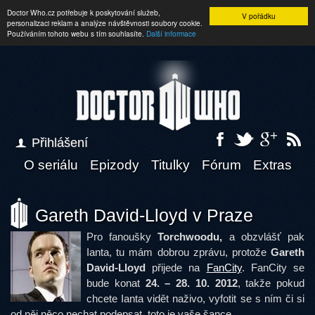
Doctor Who.cz potřebuje k poskytování služeb,
V pořádku
personalizaci reklam a analýze návštěvnosti soubory cookie.
Používáním tohoto webu s tím souhlasíte.
Další informace
Přihlášení
O seriálu
Epizody
Titulky
Fórum
Extras
Gareth David-Lloyd v Praze
Pro fanoušky
Torchwoodu,
a obzvlášť pak
Ianta, tu mám dobrou zprávu, protože
Gareth
David-Lloyd
přijede na
FanCity
. FanCity se
bude konat
24. – 28. 10. 2012
, takže pokud
chcete Ianta vidět naživo, vyfotit se s ním či si
od něj něco nechat podepsat, toto je vaše šance.