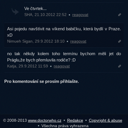
Ve čtvrtek...
SHA, 21.10.2012 22:52
reagovat
Asi pojedu navštívit na víkend babičku, která bydlí v Praze.
xD
Nimueh Sigan, 29.9.2012 18:10
reagovat
no tak někdy kolem toho termínu bychom měli jet do
Práglu,že bych přemluvila rodiče? :D
Katja, 29.9.2012 11:59
reagovat
Pro komentování se prosím přihlašte.
© 2008-2013
www.doctorwho.cz
Redakce
Copyright & abuse
Všechna práva vyhrazena