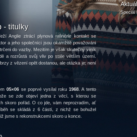
Aktuá
Speciál 
- titulky
eží Anglie ztrácí plynová rafinérie kontakt se
tor a jeho společníci jsou okamžitě považováni
trčeni do vazby. Mezitím je však skutečný viník
dě a rozrůstá svůj vliv po stále větším území.
brzy z vězení opět dostanou, ale otázka je; není
lem
05×06
se poprvé vysílal roku
1968
. A tento
tože se zde objeví jedna z věcí, s kterou se
h skoro pořád. O co jde, vám neprozradím, ať
běh se skládá z 6 částí, z nichž se bohužel
již jsme s rekonstrukcemi skoro u konce.
n
.