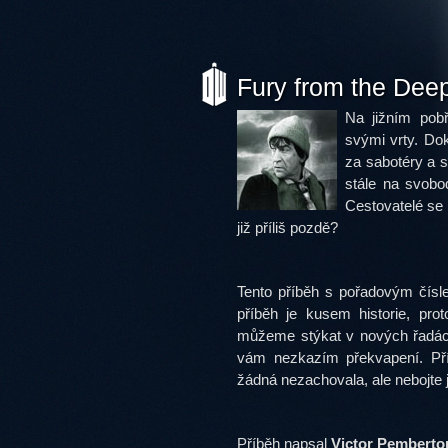
Fury from the Deep 
Na jižním pobř
svými vrty. Dok
za sabotéry a s
stále na svobo
Cestovatelé se 
již příliš pozdě?
Tento příběh s pořadovým čís
příběh je kusem historie, pro
můžeme stýkat v nových řadác
vám nezkazím překvapení. Pří
žádná nezachovala, ale nebojte 
Příběh napsal
Victor Pemberto