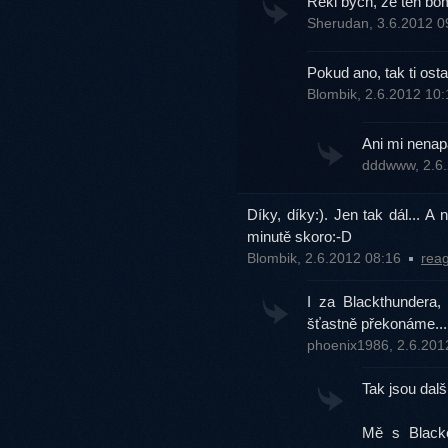
Řekl bych, že ten bom
Sherudan, 3.6.2012 
Pokud ano, tak ti ost
Blombik, 2.6.2012 10
Ani mi nenap
dddwww, 2.6
Díky, díky:). Jen tak dál... A
minutě skoro:-D
Blombik, 2.6.2012 08:16
rea
I za Blackthundera,
šťastně překonáme... P
phoenix1986, 2.6.201
Tak jsou dalš
Mě s Blacke