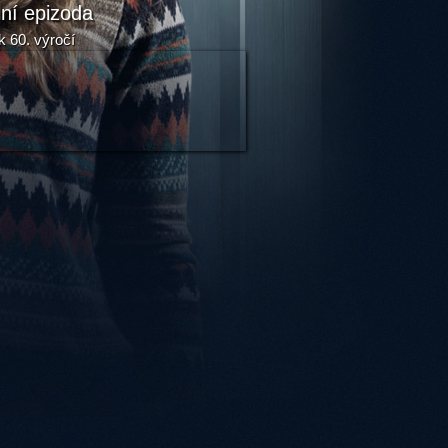
lní epizoda
k 60. výročí