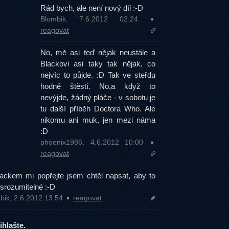
Rád bych, ale není nový díl :-D
Blombik, 7.6.2012 02:24
reagovat
No, mě asi teď nějak neustále a
Blackovi asi taky tak nějak, co
nejvíc to půjde. :D Tak ve steřdu
hodně štěstí. No,a když to
nevýjde, žádný pláče - v sobotu je
tu další příběh Doctora Who. Ale
nikomu ani muk, jen mezi náma
:D
phoenix1986, 4.6.2012 10:00
reagovat
ackem mi popřejte jsem chtěl napsat, aby to
 srozumitelné :-D
bik, 2.6.2012 13:54
reagovat
hlašte.