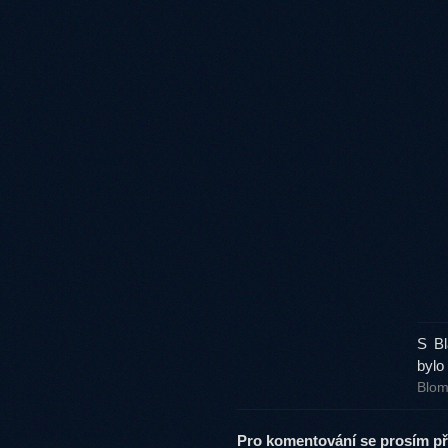
S Bl
bylo
Blom
Pro komentování se prosím při