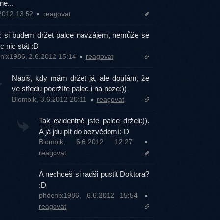
ne...
.2012 13:52
reagovat
 si budem držet palce navzájem, nemůže se
c nic stát :D
nix1986, 2.6.2012 15:14
reagovat
Napiš, kdy mám držet já, ale doufám, že
ve středu podržíte palec i na noze:))
Blombik, 3.6.2012 20:11
reagovat
Tak evidentně jste palce drželi:)).
A já jdu pít do bezvědomí:-D
Blombik, 6.6.2012 12:27
reagovat
A nechceš si radši pustit Doktora?
:D
phoenix1986, 6.6.2012 15:54
reagovat