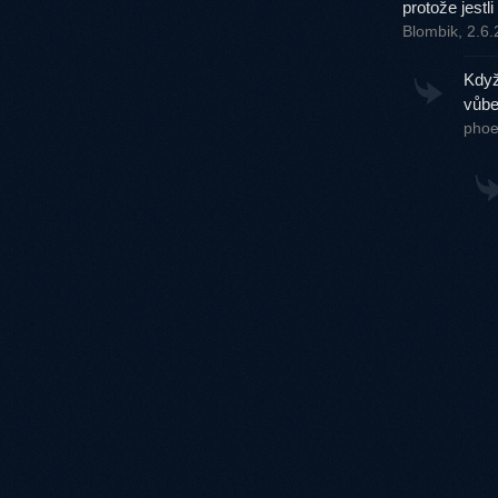
protože jestli 
Blombik, 2.6
Když
vůbe
phoe