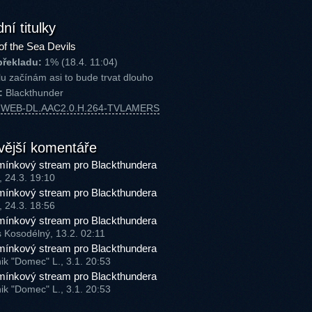
ní titulky
of the Sea Devils
překladu:
1% (18.4. 11:04)
u začínám asi to bude trvat dlouho
:
Blackthunder
P.WEB-DL.AAC2.0.H.264-TVLAMERS
vější komentáře
ínkový stream pro Blackthundera
, 24.3. 19:10
ínkový stream pro Blackthundera
, 24.3. 18:56
ínkový stream pro Blackthundera
s Kosodélný, 13.2. 02:11
ínkový stream pro Blackthundera
ik "Domec" L., 3.1. 20:53
ínkový stream pro Blackthundera
ik "Domec" L., 3.1. 20:53