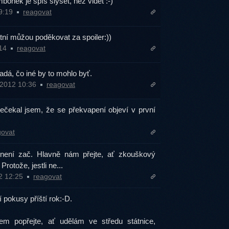
bónek je spíš slyšet, než vidět :-)
09:19
reagovat
atní můžou poděkovat za spoiler:))
:14
reagovat
adá, čo iné by to mohlo byť.
.2012 10:36
reagovat
 nečekal jsem, že se překvapení objeví v první
govat
 není zač. Hlavně nám přejte, ať zkouškový
rotože, jestli ne...
2 12:25
reagovat
í pokusy příští rok:-D.
m popřejte, ať udělám ve středu státnice,