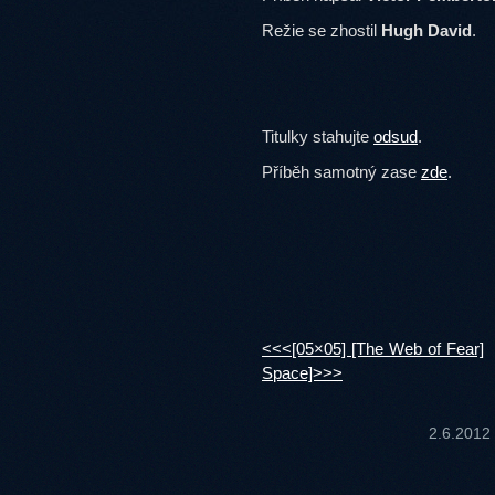
Režie se zhostil
Hugh David
.
Titulky stahujte
odsud
.
Příběh samotný zase
zde
.
<<<[05×05] [The Web of Fear]
Space]>>>
2.6.2012