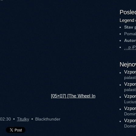
Posled
Legend 
Stav 
Pomal
Autor
…p.i
Nejno
Vzpom
palast
Vzpom
palast
[05×07] [The Wheel In
Vzpom
Luciu
Vzpom
Domin
 02:30
Titulky
Blackthunder
Vzpom
Domin