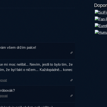
Dopor
 vám všem držím palce!
e mi moc nelíbil... Nevím, jestli to bylo tím, že
ím, že byl fakt o ničem... Každopádně... konec
govat
šróbovák?
govat