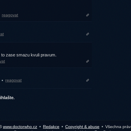
reagovat
at
ez to zase smazu kvuli pravum.
vat
1
reagovat
hlašte.
13
www.doctorwho.cz
Redakce
Copyright & abuse
Všechna práv