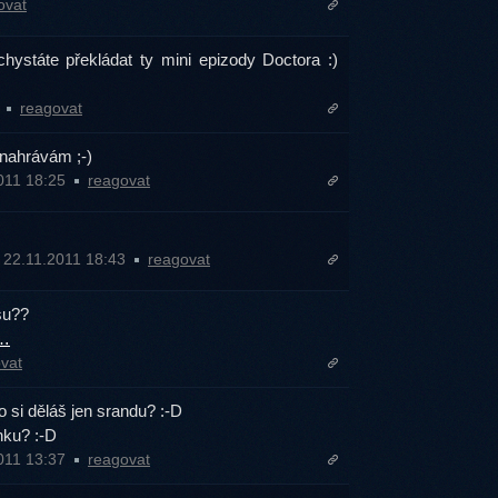
ovat
 chystáte překládat ty mini epizody Doctora :)
3
reagovat
 nahrávám ;-)
2011 18:25
reagovat
 22.11.2011 18:43
reagovat
su??
6…
vat
 si děláš jen srandu? :-D
nku? :-D
2011 13:37
reagovat