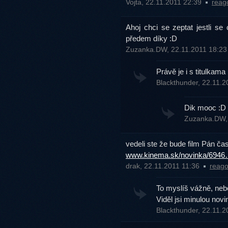
Vojta, 22.11.2011 22:39
reag
Ahoj chci se zeptat jestli se
předem díky :D
Zuzanka.DW, 22.11.2011 18:2
Právě je i s titulkama
Blackthunder, 22.11.
Dik mooc :D
Zuzanka.DW,
vedeli ste že bude film Pán ča
www.kinema.sk/novinka/694
drak, 22.11.2011 11:36
reago
To myslíš vážně, nebo
Viděl jsi minulou novi
Blackthunder, 22.11.