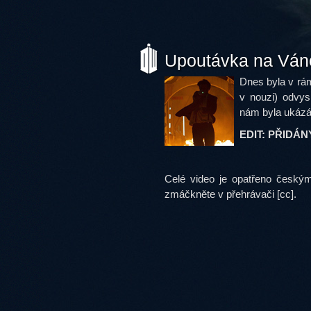
Upoutávka na Váno
Dnes byla v rám
v nouzi) odvys
nám byla ukázán
EDIT: PŘIDÁ
Celé video je opatřeno českým
zmáčkněte v přehrávači [cc].