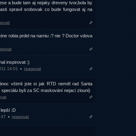
se a bude tam aj nejaky dreveny tvor,bola by
casti spravil srobovak co bude fungovat aj na
govat
stne robia prdel na narniu :? nie ? Doctor vdova
agovat
hal inspirovat :)
2011 14:01
reagovat
noc všimli jste si jak RTD neměl rad Santa
 speciálu byli za SC maskování nejací zlouni)
vat
 lepší :D
2:47
reagovat