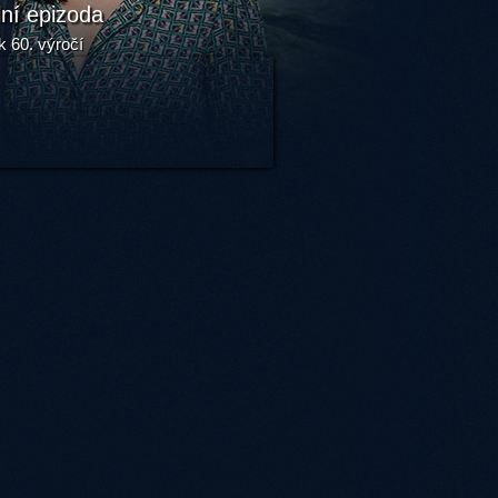
lní epizoda
k 60. výročí