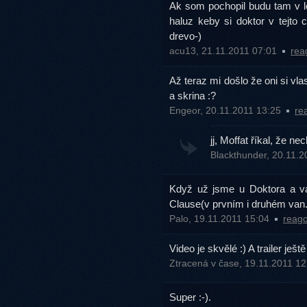
Ak som pochopil budu tam v le
haluz keby si doktor v tejto 
drevo-)
acu13, 21.11.2011 07:01
rea
Až teraz mi došlo že oni si vla
a skrina :?
Engeor, 20.11.2011 13:25
re
jj, Moffat říkal, že nec
Blackthunder, 20.11.
Když už jsme u Doktora a vá
Clause(v prvním i druhém van.
Palo, 19.11.2011 15:04
reago
Video je skvělé :) A trailer ještě
Ztracená v čase, 19.11.2011 1
Super :-).