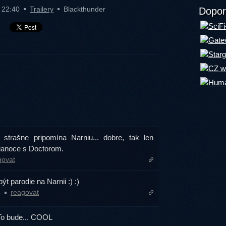
1 22:40
Trailery
Blackthunder
Dopor
trašne pripomína Narniu... dobre, tak len
Vianoce s Doctorom.
govat
ýt parodie na Narnii :) :)
4
reagovat
 To bude... COOL