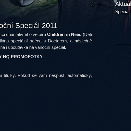
Aktuá
Speciál 
ční Speciál 2011
ci charitativního večeru
Children in Need
(Děti
ílána speciální scéna s Doctorem, a následně
a i upoutávka na vánoční speciál.
NY HQ PROMOFOTKY
i titulky. Pokud se vám nespustí automaticky,