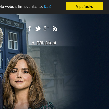
oto webu s tím souhlasíte.
Další
V pořádku
Přihlášení