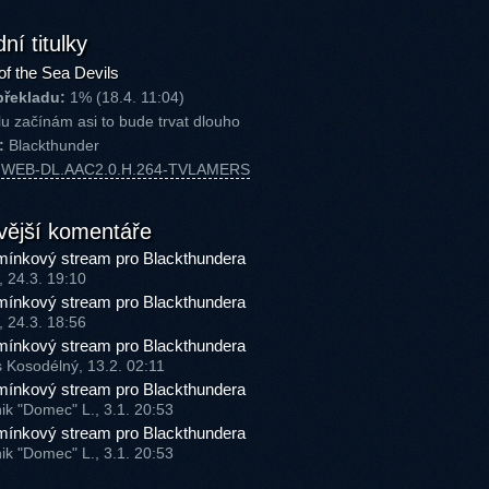
ní titulky
of the Sea Devils
překladu:
1% (18.4. 11:04)
u začínám asi to bude trvat dlouho
:
Blackthunder
P.WEB-DL.AAC2.0.H.264-TVLAMERS
vější komentáře
ínkový stream pro Blackthundera
, 24.3. 19:10
ínkový stream pro Blackthundera
, 24.3. 18:56
ínkový stream pro Blackthundera
s Kosodélný, 13.2. 02:11
ínkový stream pro Blackthundera
ik "Domec" L., 3.1. 20:53
ínkový stream pro Blackthundera
ik "Domec" L., 3.1. 20:53