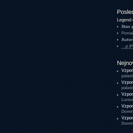
Posled
Legend 
Stav 
Pomal
Autor
…p.i
Nejno
Vzpom
palast
Vzpom
palast
Vzpom
Luciu
Vzpom
Domin
Vzpom
Domin