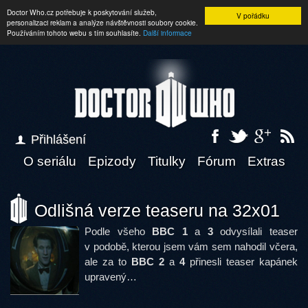
Doctor Who.cz potřebuje k poskytování služeb,
V pořádku
personalizaci reklam a analýze návštěvnosti soubory cookie.
Používáním tohoto webu s tím souhlasíte.
Další informace
Přihlášení
O seriálu
Epizody
Titulky
Fórum
Extras
Odlišná verze teaseru na 32x01
Podle všeho
BBC 1
a
3
odvysílali teaser
v podobě, kterou jsem vám sem nahodil včera,
ale za to
BBC 2
a
4
přinesli teaser kapánek
upravený…