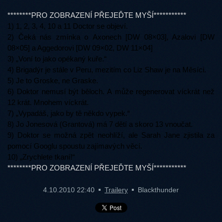
********PRO ZOBRAZENÍ PŘEJEĎTE MYŠÍ***********
1) 1, 2, 3, 4, 10 a 11 Doctor se objeví.
2) Čeká nás zmínka o Axonech [DW 08×03], Azalovi [DW
08×05] a Aggedorovi [DW 09×02, DW 11×04]
3) „Voní to jako opékaný kuře.“
4) Brigadýr je stále v Peru, mezitím co Liz Shaw je na Měsíci.
5) Je to Groske, ne Graske.
6) Doktor nemusí být běloch. A může regenerovat víckrát než
12 krát. Mnohem víckrát.
7) „Vypadáš, jako by tě někdo vypek.“
8) Jo Jonesová (Grantová) má 7 dětí a skoro 13 vnoučat.
9) Doktor se možná zpět neohlíží, ale Sarah Jane zjistila za
pomocí Googlu spoustu zajímavých věcí.
10) „Zrychlete tkaní!“
********PRO ZOBRAZENÍ PŘEJEĎTE MYŠÍ***********
4.10.2010 22:40
Trailery
Blackthunder