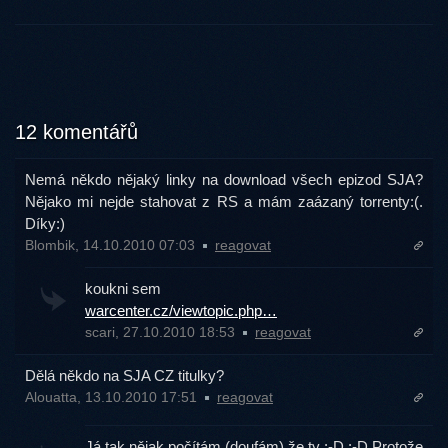
12 komentářů
Nemá někdo nějaký linky na download všech epizod SJA?
Nějako mi nejde stahovat z RS a mám zaázaný torrenty:(.
Díky:)
Blombik, 14.10.2010 07:03
reagovat
koukni sem
warcenter.cz/viewtopic.php…
scari, 27.10.2010 18:53
reagovat
Dělá někdo na SJA CZ titulky?
Alouatta, 13.10.2010 17:51
reagovat
Já tak nějak počítám (doufám) že ty :-D :-D Protože