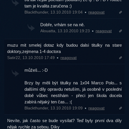
tam je kvalita zaručena :)
Blackthunder, 13.10.2010 19:04
reagovat
Dobře, vrhám se na ně.
Alouatta, 13.10.2010 19:23
reagovat
muzu mit smelej dotaz kdy budou dalsi titulky na stare
doktory,zejmena 1-4 doctora
Satir22, 13.10.2010 17:49
reagovat
můžeš... :-D
Brzy by měli být titulky na 1x04 Marco Polo... s
dalšími díly opravdu netuším, já osobně v poslední
době vůbec nestíhám - přeci jen škola docela
zabírá nějaký ten čas... :(
Blackthunder, 13.10.2010 19:09
reagovat
Nevíte, jak často se bude vysílat? Teď byly první dva díly
nějak rychle za sebou. Díky