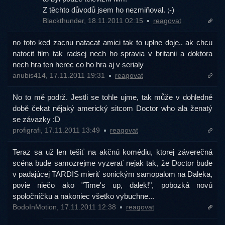
Z těchto důvodů jsem ho nezmiňoval. ;-)
Blackthunder, 18.11.2011 02:15
reagovat
no toto ked zacnu natacat amici tak to uplne doje.. ak chcu
natocit film tak radsej nech ho spravia v britanii a doktora
nech hra ten herec co ho hra aj v serialy
anubis414, 17.11.2011 19:31
reagovat
No to mě podrž. Jestli se tohle ujme, tak může v dohledné
době čekat nějaký americký sitcom Doctor who ala ženatý
se závazky :D
profigrafi, 17.11.2011 13:49
reagovat
Teraz sa už len tešiť na akčnú komédiu, ktorej záverečná
scéna bude samozrejme vyzerať nejak tak, že Doctor bude
v padajúcej TARDIS mieriť sonickým samopalom na Daleka,
povie niečo ako "Time's up, dalek!", pobozká novú
spoločníčku a nakoniec všetko vybuchne...
BodoInMotion, 17.11.2011 12:38
reagovat