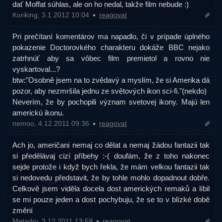
dať Moffat súhlas, ale on ho nedal, takže film nebude :)
Koriking, 3.1.2012 10:04
reagovat
Pri prečítaní komentárov ma napadlo, či v prípade úplného
pokazenie Doctorovkého charakteru dokáže BBC nejako
zatrhnúť aby sa vôbec film premietol a rovno nie
vyskartoval...?
btw:"Osobně jsem na to zvědavý a myslím, že si Amerika dá
pozor, aby nezmršila jednu ze světových ikon sci-fi."(nekdo)
Neverím, že by pochopili význam svetovej ikony. Majú len
americkú ikonu.
nemoo, 4.12.2011 09:36
reagovat
Ach jo, američani nemaj co dělat a nemaj žádou fantazii tak
si předělávaj cizí příbehy :-( doufám, že z toho nakonec
sejde protože i když bych řekla, že mám velkou fantazii tak
si nedovedu představit, že by tohle mohlo dopadnout dobře.
Celkově jsem viděla docela dost amerických remaků a líbil
se mi pouze jeden a dost pochybuju, že se to v blízké době
změní
Metadry, 3.12.2011 13:59
reagovat