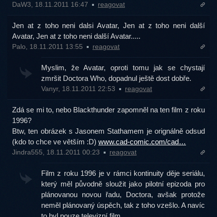
DaW3, 18.11.2011 16:47
reagovat
Jen at z toho neni dalsi Avatar, Jen at z toho neni další
Avatar, Jen at z toho neni další Avatar.....
Palo, 18.11.2011 13:55
reagovat
Myslim, že Avatar, oproti tomu jak se chystají
zmršit Doctora Who, dopadnul ještě dost dobře.
Vanyr, 18.11.2011 22:53
reagovat
Zdá se mi to, nebo Blackthunder zapomněl na ten film z roku
1996?
Btw, ten obrázek s Jasonem Stathamem je orignálně odsud
(kdo to chce ve větším :D)
www.cad-comic.com/cad…
Jindra555, 18.11.2011 00:23
reagovat
Film z roku 1996 je v rámci kontinuity děje seriálu,
který měl původně sloužit jako pilotní epizoda pro
plánovanou novou řadu, Doctora, avšak protože
neměl plánovaný úspěch, tak z toho vzešlo. A navíc
to byl pouze televizní film.