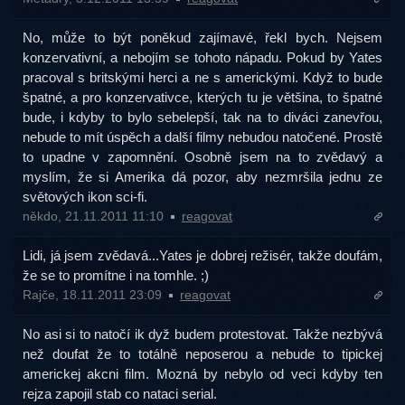
No, může to být poněkud zajímavé, řekl bych. Nejsem
konzervativní, a nebojím se tohoto nápadu. Pokud by Yates
pracoval s britskými herci a ne s americkými. Když to bude
špatné, a pro konzervativce, kterých tu je většina, to špatné
bude, i kdyby to bylo sebelepší, tak na to diváci zanevřou,
nebude to mít úspěch a další filmy nebudou natočené. Prostě
to upadne v zapomnění. Osobně jsem na to zvědavý a
myslím, že si Amerika dá pozor, aby nezmršila jednu ze
světových ikon sci-fi.
někdo, 21.11.2011 11:10
reagovat
Lidi, já jsem zvědavá...Yates je dobrej režisér, takže doufám,
že se to promítne i na tomhle. ;)
Rajče, 18.11.2011 23:09
reagovat
No asi si to natočí ik dyž budem protestovat. Takže nezbývá
než doufat že to totálně neposerou a nebude to tipickej
americkej akcni film. Mozná by nebylo od veci kdyby ten
rejza zapojil stab co nataci serial.