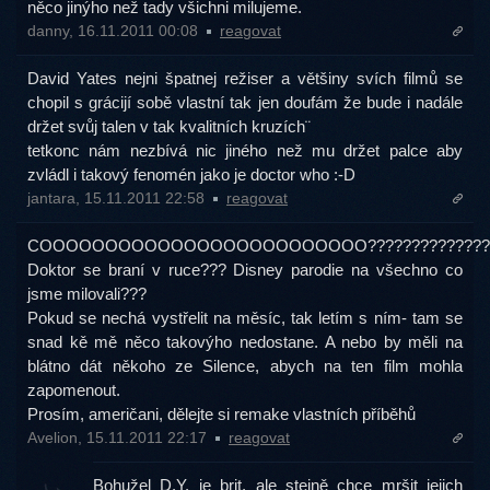
něco jinýho než tady všichni milujeme.
danny, 16.11.2011 00:08
reagovat
David Yates nejni špatnej režiser a většiny svích filmů se
chopil s grácijí sobě vlastní tak jen doufám že bude i nadále
držet svůj talen v tak kvalitních kruzích¨
tetkonc nám nezbívá nic jiného než mu držet palce aby
zvládl i takový fenomén jako je doctor who :-D
jantara, 15.11.2011 22:58
reagovat
COOOOOOOOOOOOOOOOOOOOOOOOO??????????????
Doktor se braní v ruce??? Disney parodie na všechno co
jsme milovali???
Pokud se nechá vystřelit na měsíc, tak letím s ním- tam se
snad kě mě něco takovýho nedostane. A nebo by měli na
blátno dát někoho ze Silence, abych na ten film mohla
zapomenout.
Prosím, američani, dělejte si remake vlastních příběhů
Avelion, 15.11.2011 22:17
reagovat
Bohužel D.Y. je brit, ale stejně chce mršit jejich