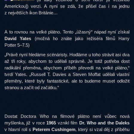
Americkou]) verzi. A nyní se zdá, že přišel čas i na jednu
z největších ikon Británie…
A to rovnou na velké plátno. Tento „úžasný“ nápad nyní získal
David Yates
(možná ho znáte jako režiséra filmů Harry
Potter 5–7.5)
„Právě nyní hledáme scénáristy. Hodláme u toho strávit asi dva
až tři roky, abychom to udělali správně. Je totiž potřeba dost
radikální přeměna, abychom příběh převedli na velké plátno,“
tvrdí Yates. „Russell T. Davies a Steven Moffat udělali vlastní
přeměny, které byly fantastické, ale to budeme muset odložit
stranou a začít od začátku.“
Dostat Doctora Who na filmové plátno není vůbec nová
myšlenka, již v roce
1965
vznikl film
Dr. Who and the Daleks
v hlavní roli s
Peterem Cushingem
, který si vzal děj z příběhu