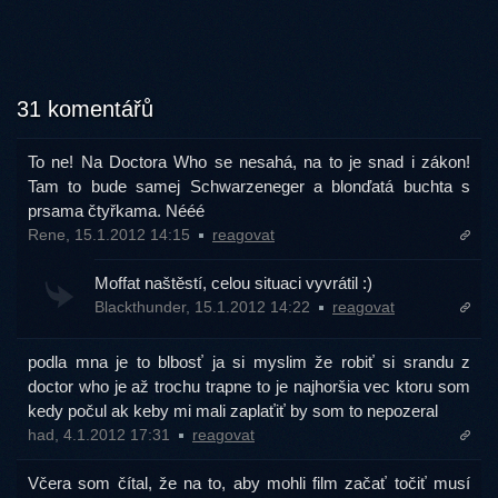
31 komentářů
To ne! Na Doctora Who se nesahá, na to je snad i zákon!
Tam to bude samej Schwarzeneger a blonďatá buchta s
prsama čtyřkama. Nééé
Rene, 15.1.2012 14:15
reagovat
Moffat naštěstí, celou situaci vyvrátil :)
Blackthunder, 15.1.2012 14:22
reagovat
podla mna je to blbosť ja si myslim že robiť si srandu z
doctor who je až trochu trapne to je najhoršia vec ktoru som
kedy počul ak keby mi mali zaplaťiť by som to nepozeral
had, 4.1.2012 17:31
reagovat
Včera som čítal, že na to, aby mohli film začať točiť musí