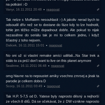
na potkání :-D
Vanyr, 16.11.2011 20:48
reagovat
Tak nelze s Moffatem nesouhlasit :-) A jakoliv nerad bych to
odsoudil dřív než se to dostane do fáze kdy to lze hodnotit,
tohle jen těžko může dopadnout dobře. Ale pokud to nijak
nezasáhne do seriálu tak je mi to celkem jedno, i když
šťastný z toho nejsem.
Dalicek, 16.11.2011 15:01
reagovat
No oni už si vlastní remake amíci udělali...Na Star trek a
stálo to za prd.I don't want to live on this planet anymore
Sealinne, 16.11.2011 06:48
reagovat
omg hlavne na to nepoustet amiky vsechno zmrsej a jinak ta
parodie je celkem dobra D
Scorp, 16.11.2011 03:49
reagovat
Tak H.P. 5-7,5 od D. Yatese byly naprosto děsný a nejhorší
ze všech 8 dílů. Dá se očekávat, že z DW vznikne naprosto