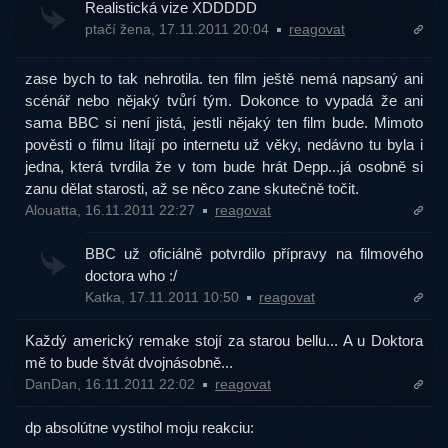
Realistická vize XDDDDD
ptačí žena, 17.11.2011 20:04
reagovat
zase bych to tak nehrotila. ten film ještě nemá napsaný ani
scénář nebo nějaký tvůrí tým. Dokonce to vypadá že ani
sama BBC si není jistá, jestli nějaký ten film bude. Mimoto
pověsti o filmu lítají po internetu už věky, nedávno tu byla i
jedna, která tvrdila že v tom bude hrát Depp...já osobně si
zanu dělat starosti, až se něco zane skutečně točit.
Alouatta, 16.11.2011 22:27
reagovat
BBC už oficiálně potvrdilo přípravy na filmového
doctora who :/
Katka, 17.11.2011 10:50
reagovat
Každý americký remake stojí za starou bellu... A u Doktora
mě to bude štvát dvojnásobně...
DanDan, 16.11.2011 22:02
reagovat
dp absolútne vystihol moju reakciu: