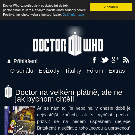
Doctor Who.cz potřebuje k poskytování služeb,
V pořádku
personalizaci reklam a analýze návštěvnosti soubory cookie.
Používáním tohoto webu s tím souhlasíte.
Další informace
Přihlášení
O seriálu
Epizody
Titulky
Fórum
Extras
Doctor na velkém plátně, ale ne
jak bychom chtěli
Ať se nám to líbí nebo ne, v dnešní době je
nejčastější způsob, jak si vydělat peníze,
přiživit se na něčem úspěšném (nejlépe
Britském) a udělat z toho „novou a upravenou“
(a taky většinou o 90% horší [a většinou