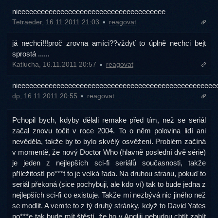
nieeeeeeeeeeeeeeeeeeeeeeeeeeeeeeeeeeeeee
Tetraeder, 16.11.2011 21:03
reagovat
já nechci!!!proč zrovna amíci??vždyť to úplně nechci bejt
sprostá ......
Katlucha, 16.11.2011 20:57
reagovat
nieeeeeeeeeeeeeeeeeeeeeeeeeeeeeeeeeeeeeeeeeeeeeeeeeee
dp, 16.11.2011 20:55
reagovat
Pchopil bych, kdyby dělali remake před tím, než se seriál
začal znovu točit v roce 2004. To o něm polovina lidí ani
nevěděla, takže by to bylo skvělý osvěžení. Problém začíná
v momentě, že nový Doctor Who (hlavně poslední dvě série)
je jeden z nejlepších sci-fi seriálů současnosti, takže
příležitostí po***t to je velká řada. Na druhou stranu, pokuď to
seriál překoná (sice pochybuji, ale kdo ví) tak to bude jedna z
nejlepších sci-fi co existuje. Takže mi nezbývá nic jiného než
se modlit. A vemte to z tý druhý stránky, když to David Yates
po***e tak bude mít štěstí, že ho v Angliji nebudou chtít zabít