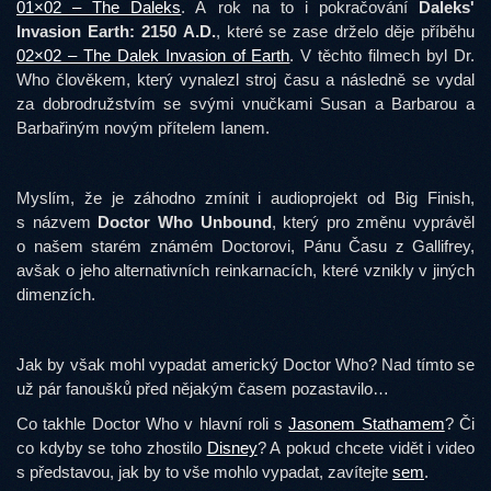
01×02 – The Daleks
. A rok na to i pokračování
Daleks'
Invasion Earth: 2150 A.D.
, které se zase drželo děje příběhu
02×02 – The Dalek Invasion of Earth
. V těchto filmech byl Dr.
Who člověkem, který vynalezl stroj času a následně se vydal
za dobrodružstvím se svými vnučkami Susan a Barbarou a
Barbařiným novým přítelem Ianem.
Myslím, že je záhodno zmínit i audioprojekt od Big Finish,
s názvem
Doctor Who Unbound
, který pro změnu vyprávěl
o našem starém známém Doctorovi, Pánu Času z Gallifrey,
avšak o jeho alternativních reinkarnacích, které vznikly v jiných
dimenzích.
Jak by však mohl vypadat americký Doctor Who? Nad tímto se
už pár fanoušků před nějakým časem pozastavilo…
Co takhle Doctor Who v hlavní roli s
Jasonem Stathamem
? Či
co kdyby se toho zhostilo
Disney
? A pokud chcete vidět i video
s představou, jak by to vše mohlo vypadat, zavítejte
sem
.