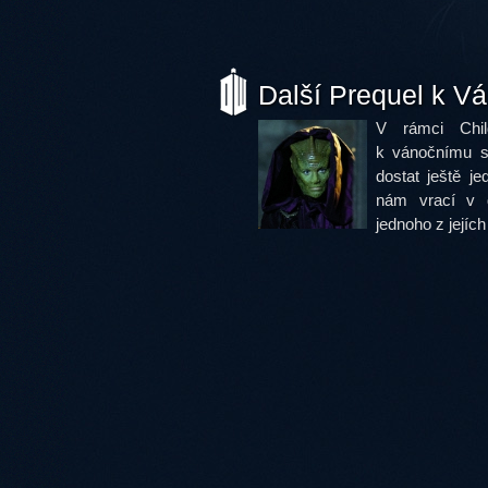
Další Prequel k V
V rámci Chil
k vánočnímu s
dostat ještě j
nám vrací v d
jednoho z jejíc