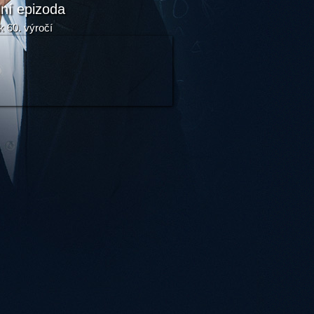
lní epizoda
k 60. výročí