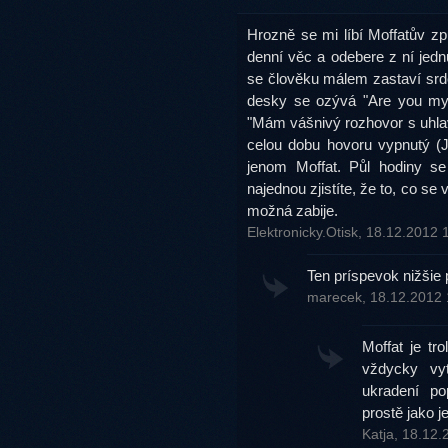
Hrozně se mi líbí Moffatův z
denní věc a odebere z ní jednu
se člověku málem zastaví srdc
desky se ozývá "Are you my
"Mám vášnivý rozhovor s uhlavn
celou dobu hovoru vypnutý (Je
jenom Moffat. Půl hodiny s
najednou zjistíte, že to, co s
možná zabije.
Elektronicky.Otisk, 18.12.2012
Ten príspevok nižšie p
marecek, 18.12.2012
Moffat je tr
vždycky vyt
ukradení p
prostě jako 
Katja, 18.12