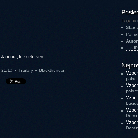
Posled
Legend 
Stav 
Pomal
Autor
…p.i
 stáhnout, klikněte
sem
.
Nejno
2 21:10
Trailery
Blackthunder
Vzpom
palast
Vzpom
palast
Vzpom
Luciu
Vzpom
Domin
Vzpom
Domin