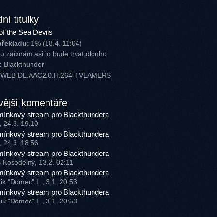
ní titulky
of the Sea Devils
překladu:
1% (18.4. 11:04)
u začínám asi to bude trvat dlouho
:
Blackthunder
P.WEB-DL.AAC2.0.H.264-TVLAMERS
vější komentáře
ínkový stream pro Blackthundera
, 24.3. 19:10
ínkový stream pro Blackthundera
, 24.3. 18:56
ínkový stream pro Blackthundera
s Kosodélný, 13.2. 02:11
ínkový stream pro Blackthundera
ik "Domec" L., 3.1. 20:53
ínkový stream pro Blackthundera
ik "Domec" L., 3.1. 20:53