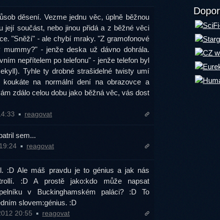
Dopor
působ děsení. Vezme jednu věc, úplně běžnou
 její součást, nebo jinou přidá a z běžné věci
e. "Sněží" - ale chybí mraky. "Z gramofonové
 mummy?" - jenže deska už dávno dohrála.
ím nepřítelem po telefonu" - jenže telefon byl
kyll). Tyhle ty drobné strašidelné twisty umí
e koukáte na normální dení na obrazovce a
e vám zdálo celou dobu jako běžná věc, vás dost
 14:33
reagovat
atril sem...
 19:24
reagovat
oll. :D Ale máš pravdu je to génius a jak nás
rollí. :D A prostě jako:kdo může napsat
opelníku v Buckinghamském paláci? :D To
jedním slovem:génius. :D
.2012 20:55
reagovat