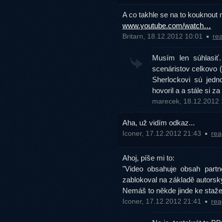
A co takhle se na to kouknout 
www.youtube.com/watch…
Britarn, 18.12.2012 10:01
re
Musím len súhlasiť.
scenáristov celkovo 
Sherlockovi sú jedn
hovoril a a stále si z
marecek, 18.12.2012
Aha, už vidím odkaz...
Iconer, 17.12.2012 21:43
rea
Ahoj, píše mi to:
"Video obsahuje obsah part
zablokoval na základě autorsk
Nemáš to někde jinde ke staže
Iconer, 17.12.2012 21:41
rea