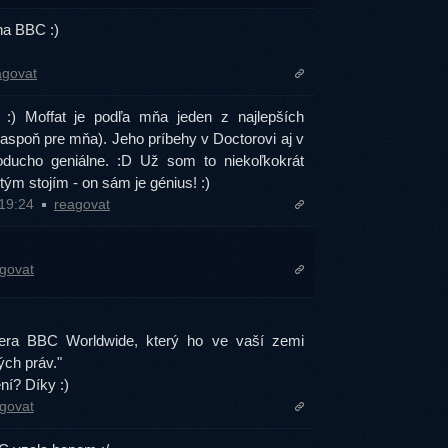
na BBC :)
agovat
 :) Moffat je podľa mňa jeden z najlepších
(aspoň pre mňa). Jeho príbehy v Doctorovi aj v
oducho geniálne. :D Už som to niekoľkokrát
a tým stojím - on sám je génius! :)
 19:24
reagovat
govat
nera BBC Worldwide, který ho ve vaší zemi
ých práv."
ní? Díky :)
govat