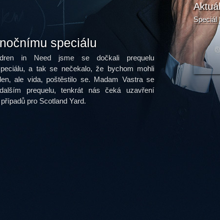
Aktuá
Speciál 
ánočnímu speciálu
dren in Need jsme se dočkali prequelu
peciálu, a tak se nečekalo, že bychom mohli
eden, ale vida, poštěstilo se. Madam Vastra se
alším prequelu, tenkrát nás čeká uzavření
h případů pro Scotland Yard.