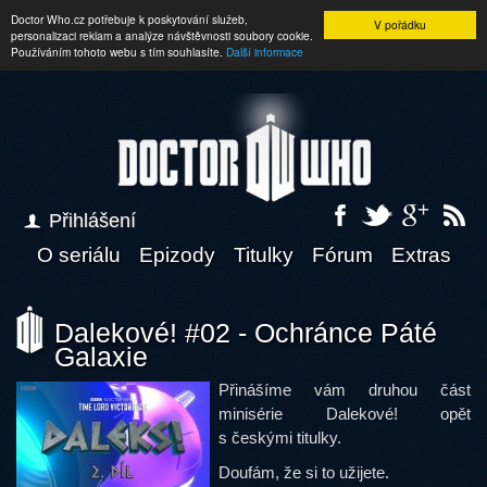
Doctor Who.cz potřebuje k poskytování služeb,
V pořádku
personalizaci reklam a analýze návštěvnosti soubory cookie.
Používáním tohoto webu s tím souhlasíte.
Další informace
Přihlášení
O seriálu
Epizody
Titulky
Fórum
Extras
Dalekové! #02 - Ochránce Páté
Galaxie
Přinášíme vám druhou část
minisérie Dalekové! opět
s českými titulky.
Doufám, že si to užijete.