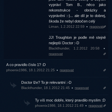
vypráví Tom B., něco jako
rekonstrukce - obrázky a
vyprávění :-)... ale díl je to dobrej,
škoda že nebyl dotočen celý
Liman, 1.2.2012 22:59
reagovat
JJ! Troughton je podle mě stejně
nejlepší Doctor :-D
Blackthunder, 1.2.2012 20:58
reagovat
A co pravidlo číslo 1? :D
phoenix1986, 18.1.2012 21:25
reagovat
Doctor lže? To je relevantní :-D
Blackthunder, 18.1.2012 21:45
reagovat
Ty víš moc dobře, který pravdilo myslím :D
phoenix1986, 18.1.2012 21:49
reagovat