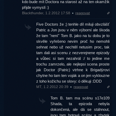
kdo bude mít Doctora na starost až na ten okamžik
přijde vymyslí :)
Blackthunder, 1.2.2012 17:58
reagovat
Five Doctors že ;) tenhle díl miluji obvzlášť
Patric a Jon jsou v něm výborní ale škoda
že tam "není" Tom B. jako na tu dobu je to
skvěle vyřešeno nevim proč ho nemohli
sehnat nebo už nechtěl netusim proc, tak
tam dali asi scenu z nezverejnene epizody
a vůbec si tam nezahrál :/ to jedine me
trochu zamrzelo, ale nejlepsi scena proste
jak Doctor (Patric) vtrhne k Brigadýrovi
chytne ho tam ten voják a on jen vyklouzne
z toho kožichu se slovy: ó děkuji :DDD
MT, 1.2.2012 20:39
reagovat
Tom B. tam ma scénu s17e109
Shada, ta epizoda nebyla
dokončená, ale dá se stáhnout,
jsou tam hotové scény a zbytek