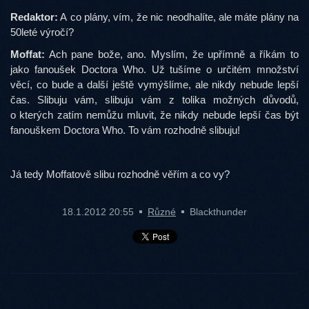
Redaktor:
A co plány, vím, že nic neodhalíte, ale máte plány na
50leté výročí?
Moffat:
Ach pane bože, ano. Myslím, že upřímně a říkám to
jako fanoušek Doctora Who. Už tušíme o určitém množství
věcí, co bude a další ještě vymýšlíme, ale nikdy nebude lepší
čas. Slibuju vám, slibuju vám z tolika možných důvodů,
o kterých zatím nemůžu mluvit, že nikdy nebude lepší čas být
fanouškem Doctora Who. To vám rozhodně slibuju!
Já tedy Moffatově slibu rozhodně věřím a co vy?
18.1.2012 20:55
Různé
Blackthunder