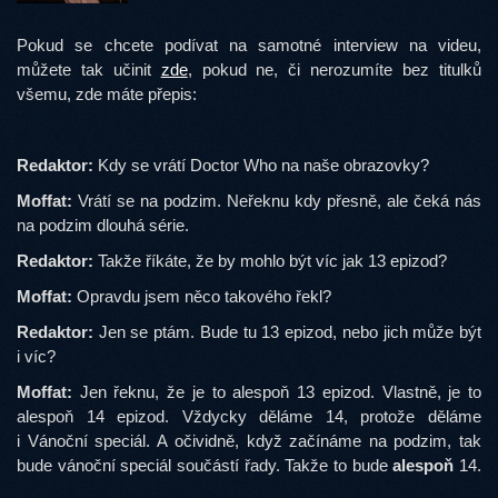
Pokud se chcete podívat na samotné interview na videu,
můžete tak učinit
zde
, pokud ne, či nerozumíte bez titulků
všemu, zde máte přepis:
Redaktor:
Kdy se vrátí Doctor Who na naše obrazovky?
Moffat:
Vrátí se na podzim. Neřeknu kdy přesně, ale čeká nás
na podzim dlouhá série.
Redaktor:
Takže říkáte, že by mohlo být víc jak 13 epizod?
Moffat:
Opravdu jsem něco takového řekl?
Redaktor:
Jen se ptám. Bude tu 13 epizod, nebo jich může být
i víc?
Moffat:
Jen řeknu, že je to alespoň 13 epizod. Vlastně, je to
alespoň 14 epizod. Vždycky děláme 14, protože děláme
i Vánoční speciál. A očividně, když začínáme na podzim, tak
bude vánoční speciál součástí řady. Takže to bude
alespoň
14.