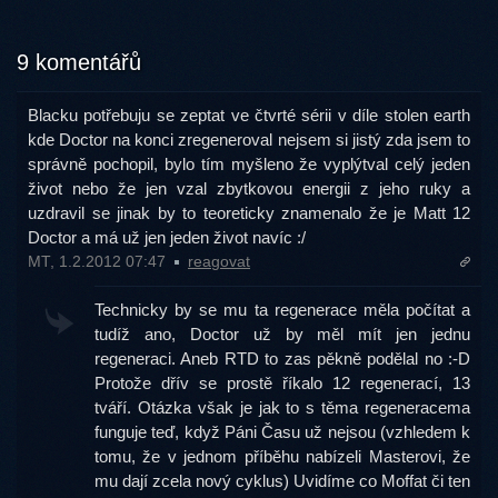
9 komentářů
Blacku potřebuju se zeptat ve čtvrté sérii v díle stolen earth
kde Doctor na konci zregeneroval nejsem si jistý zda jsem to
správně pochopil, bylo tím myšleno že vyplýtval celý jeden
život nebo že jen vzal zbytkovou energii z jeho ruky a
uzdravil se jinak by to teoreticky znamenalo že je Matt 12
Doctor a má už jen jeden život navíc :/
MT, 1.2.2012 07:47
reagovat
Technicky by se mu ta regenerace měla počítat a
tudíž ano, Doctor už by měl mít jen jednu
regeneraci. Aneb RTD to zas pěkně podělal no :-D
Protože dřív se prostě říkalo 12 regenerací, 13
tváří. Otázka však je jak to s těma regeneracema
funguje teď, když Páni Času už nejsou (vzhledem k
tomu, že v jednom příběhu nabízeli Masterovi, že
mu dají zcela nový cyklus) Uvidíme co Moffat či ten