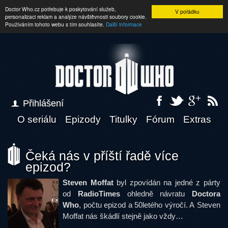
Doctor Who.cz potřebuje k poskytování služeb,
V pořádku
personalizaci reklam a analýze návštěvnosti soubory cookie.
Používáním tohoto webu s tím souhlasíte.
Další informace
Přihlášení
O seriálu
Epizody
Titulky
Fórum
Extras
Čeká nás v příští řadě více
epizod?
Steven Moffat
byl zpovídán na jedné z párty
od
RadioTimes
ohledně návratu
Doctora
Who
, počtu epizod a 50letého výročí. A Steven
Moffat nás škádlí stejně jako vždy…