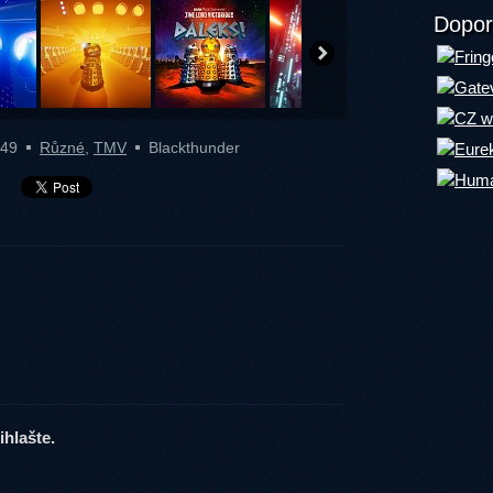
Dopor
:49
Různé
,
TMV
Blackthunder
hlašte.