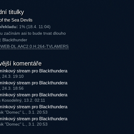
ní titulky
of the Sea Devils
překladu:
1% (18.4. 11:04)
u začínám asi to bude trvat dlouho
:
Blackthunder
P.WEB-DL.AAC2.0.H.264-TVLAMERS
vější komentáře
ínkový stream pro Blackthundera
, 24.3. 19:10
ínkový stream pro Blackthundera
, 24.3. 18:56
ínkový stream pro Blackthundera
s Kosodélný, 13.2. 02:11
ínkový stream pro Blackthundera
ik "Domec" L., 3.1. 20:53
ínkový stream pro Blackthundera
ik "Domec" L., 3.1. 20:53