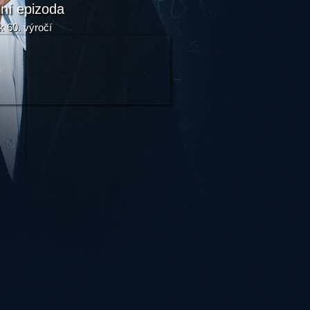
lní epizoda
k 60. výročí