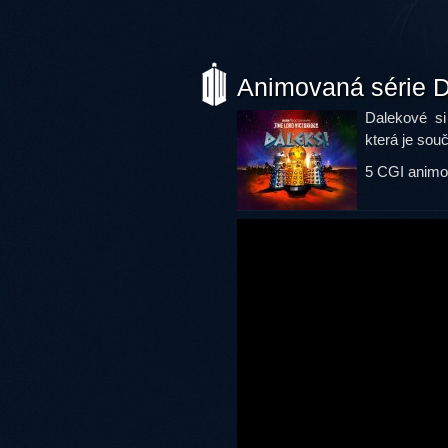
Animovaná série
Dalekové si
která je sou
5 CGI animov