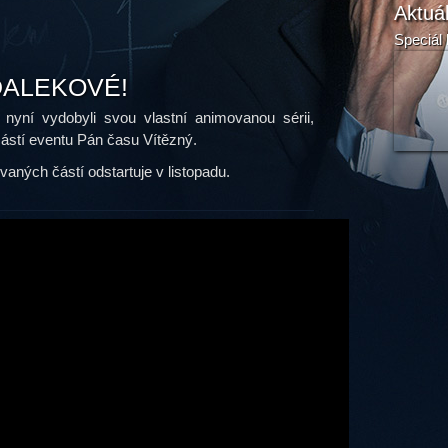
Aktuá
Speciál 
 DALEKOVÉ!
 nyní vydobyli svou vlastní animovanou sérii,
částí eventu Pán času Vítězný.
aných částí odstartuje v listopadu.