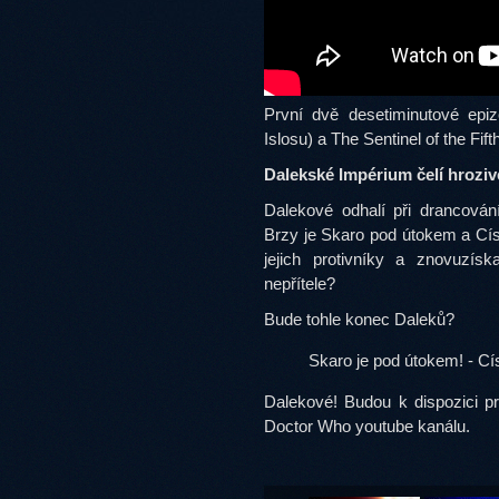
První dvě desetiminutové epi
Islosu) a The Sentinel of the Fif
Dalekské Impérium čelí hrozivé
Dalekové odhalí při drancován
Brzy je Skaro pod útokem a Cís
jejich protivníky a znovuzís
nepřítele?
Bude tohle konec Daleků?
Skaro je pod útokem!
- Cí
Dalekové! Budou k dispozici p
Doctor Who youtube kanálu.