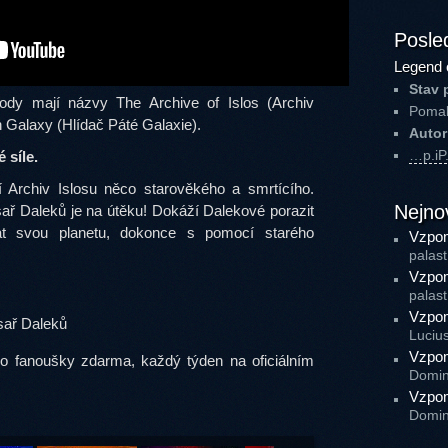
Posled
Legend 
Stav 
zody mají názvy The Archive of Islos (Archiv
Pomal
th Galaxy (Hlídač Páté Galaxie).
Autor
…p.i
 síle.
í Archiv Islosu něco starověkého a smrtícího.
Nejno
ař Daleků je na útěku! Dokáží Dalekové porazit
kat svou planetu, dokonce s pomocí starého
Vzpom
palast
Vzpom
palast
Vzpom
sař Daleků
Luciu
Vzpom
ro fanoušky zdarma, každý týden na oficiálním
Domin
Vzpom
Domin