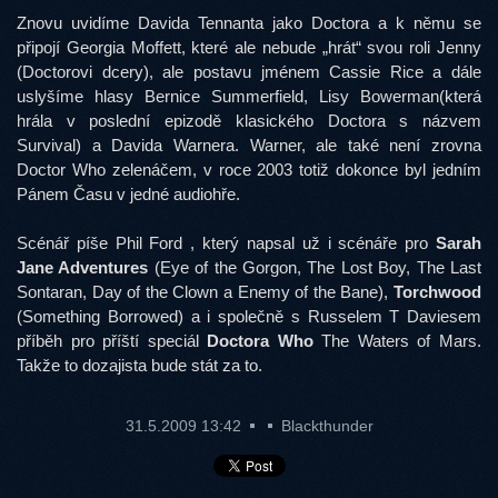
Znovu uvidíme Davida Tennanta jako Doctora a k němu se
připojí Georgia Moffett, které ale nebude „hrát“ svou roli Jenny
(Doctorovi dcery), ale postavu jménem Cassie Rice a dále
uslyšíme hlasy Bernice Summerfield, Lisy Bowerman(která
hrála v poslední epizodě klasického Doctora s názvem
Survival) a Davida Warnera. Warner, ale také není zrovna
Doctor Who zelenáčem, v roce 2003 totiž dokonce byl jedním
Pánem Času v jedné audiohře.
Scénář píše Phil Ford , který napsal už i scénáře pro
Sarah
Jane Adventures
(Eye of the Gorgon, The Lost Boy, The Last
Sontaran, Day of the Clown a Enemy of the Bane),
Torchwood
(Something Borrowed) a i společně s Russelem T Daviesem
příběh pro příští speciál
Doctora Who
The Waters of Mars.
Takže to dozajista bude stát za to.
31.5.2009 13:42
Blackthunder