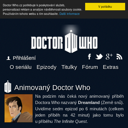
Doctor Who.cz potřebuje k poskytování služeb,
V pořádku
personalizaci reklam a analýze návštěvnosti soubory cookie.
Používáním tohoto webu s tím souhlasíte.
Další informace
Přihlášení
O seriálu
Epizody
Titulky
Fórum
Extras
Animovaný Doctor Who
Na podzim nás čeká nový animovaný příběh
Doctora Who nazvaný
Dreamland
(Země snů).
Uvidíme sedm epizod po 6 minutách (celkem
jeden příběh na 42 minut) jako tomu bylo
u příběhu
The Infinite Quest
.