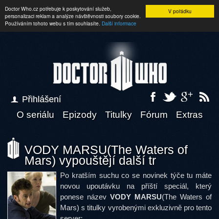
Doctor Who.cz potřebuje k poskytování služeb,
V pořádku
personalizaci reklam a analýze návštěvnosti soubory cookie.
Používáním tohoto webu s tím souhlasíte.
Další informace
Přihlášení
O seriálu
Epizody
Titulky
Fórum
Extras
VODY MARSU(The Waters of
Mars) vypouštějí další tr
Po kratším suchu co se novinek týče tu máte
novou upoutávku na příští speciál, který
ponese název
VODY MARSU
(The Waters of
Mars) s titulky vyrobenými exkluzivně pro tento
server: