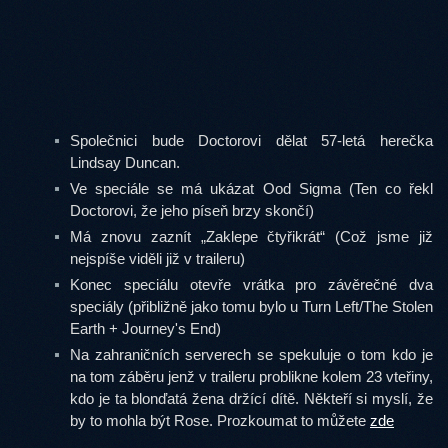
Společnici bude Doctorovi dělat 57-letá herečka
Lindsay Duncan.
Ve speciále se má ukázat Ood Sigma (Ten co řekl
Doctorovi, že jeho píseň brzy skončí)
Má znovu zaznít „Zaklepe čtyřikrát“ (Což jsme již
nejspíše viděli již v traileru)
Konec speciálu otevře vrátka pro závěrečné dva
speciály (přibližně jako tomu bylo u Turn Left/The Stolen
Earth + Journey's End)
Na zahraničních serverech se spekuluje o tom kdo je
na tom záběru jenž v traileru problikne kolem 23 vteřiny,
kdo je ta blonďatá žena držící dítě. Někteří si myslí, že
by to mohla být Rose. Prozkoumat to můžete
zde