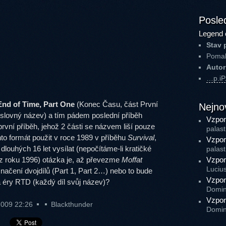
Posled
Legend 
Stav 
Pomal
Autor
…p.i
End of Time, Part One
(Konec Času, část První
Nejno
ti slovný název) a tím pádem poslední příběh
Vzpom
rvní příběh, jehož 2 části se názvem liší pouze
palast
ento formát použit v roce 1989 v příběhu
Survival
,
Vzpom
louhých 16 let vysílat (nepočítáme-li kratičké
palast
 z roku 1996) otázka je, až převezme
Moffat
Vzpom
Luciu
načení dvojdílů (Part 1, Part 2…) nebo to bude
Vzpom
a éry RTD (každý díl svůj název)?
Domin
Vzpom
2009 22:26
Blackthunder
Domin