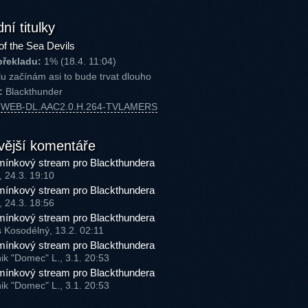
ní titulky
of the Sea Devils
překladu:
1% (18.4. 11:04)
u začínám asi to bude trvat dlouho
:
Blackthunder
P.WEB-DL.AAC2.0.H.264-TVLAMERS
vější komentáře
ínkový stream pro Blackthundera
, 24.3. 19:10
ínkový stream pro Blackthundera
, 24.3. 18:56
ínkový stream pro Blackthundera
s Kosodélný, 13.2. 02:11
ínkový stream pro Blackthundera
ik "Domec" L., 3.1. 20:53
ínkový stream pro Blackthundera
ik "Domec" L., 3.1. 20:53