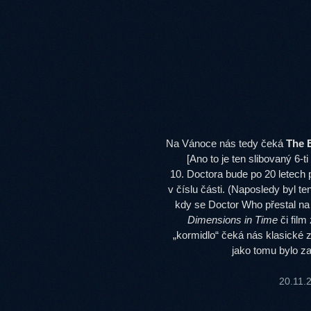
Na Vánoce nás tedy čeká
The 
[Ano to je ten slibovaný 6-
10. Doctora bude po 20 letech p
v číslu části. (Naposledy byl t
kdy se Doctor Who přestal na d
Dimensions in Time
či film
„kormidlo“ čeká nás klasické z
jako tomu bylo z
20.11.