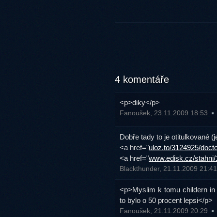
4 komentáře
<p>diky</p>
Fanoušek, 23.11.2009 18:53
Dobře tady to je otitulkované (j
<a href="
uloz.to/3124925/doc
<a href="
www.edisk.cz/stahn
Blackthunder, 21.11.2009 21:4
<p>Myslim k tomu childern in n
to bylo o 50 procent lepsi</p>
Fanoušek, 21.11.2009 20:29