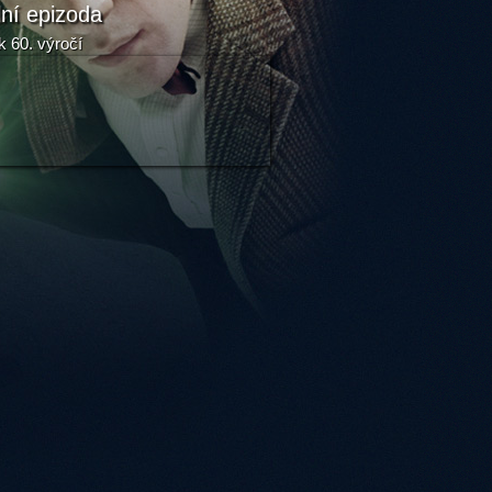
lní epizoda
k 60. výročí