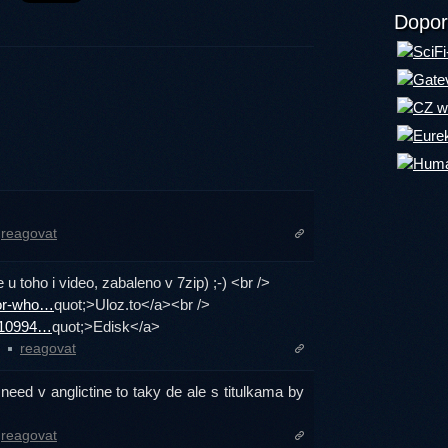
Dopor
reagovat
e u toho i video, zabaleno v 7zip) ;-) <br />
tor-who…
quot;>Uloz.to</a><br />
i/10994…
quot;>Edisk</a>
1
reagovat
eed v anglictine to taky de ale s titulkama by
reagovat