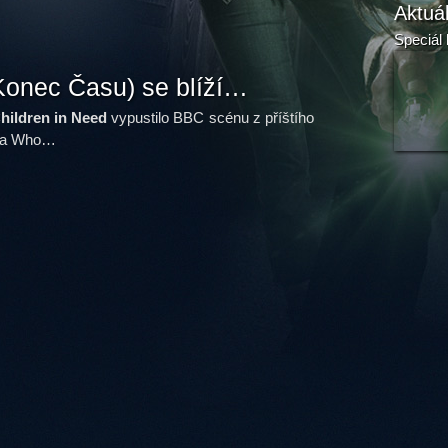
Aktuá
Speciál 
Konec Času) se blíží…
hildren in Need
vypustilo BBC scénu z příštího
ora Who…