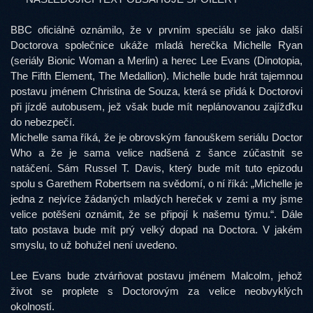
BBC oficiálně oznámilo, že v prvním speciálu se jako další
Doctorova společnice ukáže mladá herečka Michelle Ryan
(seriály Bionic Woman a Merlin) a herec Lee Evans (Dinotopia,
The Fifth Element, The Medallion). Michelle bude hrát tajemnou
postavu jménem Christina de Souza, která se přidá k Doctorovi
při jízdě autobusem, jež však bude mít neplánovanou zajížďku
do nebezpečí.
Michelle sama říká, že je obrovským fanouškem seriálu Doctor
Who a že je sama velice nadšená z šance zúčastnit se
natáčení. Sám Russel T. Davis, který bude mít tuto epizodu
spolu s Garethem Robertsem na svědomí, o ní říká: „Michelle je
jedna z nejvíce žádaných mladých hereček v zemi a my jsme
velice potěšeni oznámit, že se připojí k našemu týmu.“. Dále
tato postava bude mít prý velký dopad na Doctora. V jakém
smyslu, to už bohužel není uvedeno.
Lee Evans bude ztvárňovat postavu jménem Malcolm, jehož
život se proplete s Doctorovým za velice neobvyklých
okolností.