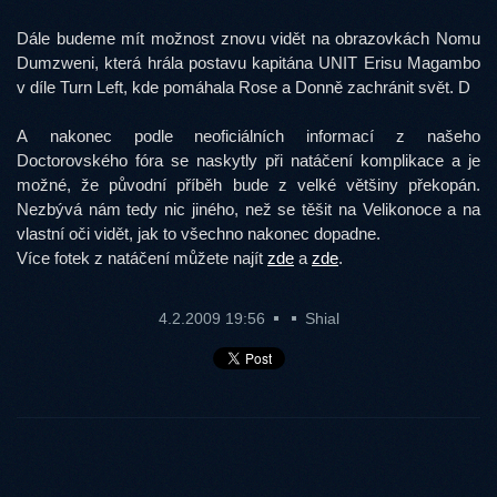
Dále budeme mít možnost znovu vidět na obrazovkách Nomu
Dumzweni, která hrála postavu kapitána UNIT Erisu Magambo
v díle Turn Left, kde pomáhala Rose a Donně zachránit svět. D
A nakonec podle neoficiálních informací z našeho
Doctorovského fóra se naskytly při natáčení komplikace a je
možné, že původní příběh bude z velké většiny překopán.
Nezbývá nám tedy nic jiného, než se těšit na Velikonoce a na
vlastní oči vidět, jak to všechno nakonec dopadne.
Více fotek z natáčení můžete najít
zde
a
zde
.
4.2.2009 19:56
Shial