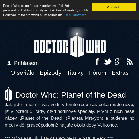
Doctor Who.cz potřebuje k poskytování služeb,
V pořádku
personalizaci reklam a analýze návštěvnosti soubory cookie.
Používáním tohoto webu s tím souhlasíte.
Další informace
Přihlášení
O seriálu
Epizody
Titulky
Fórum
Extras
Doctor Who: Planet of the Dead
Jak jistě mnozí z vás vědí, v tomto roce nás čeká místo nové,
již v pořadí 5. řady, čtyři hodinové speciály. První z nich nese
název „Planet of the Dead“ (Planeta Mrtvých) a budeme ho
moci vidět pravděpodobně na jaře okolo doby Velikonoc.
*** NÁSLEDUJÍCÍ TEXT OBSAHUJE SPOILERY ***