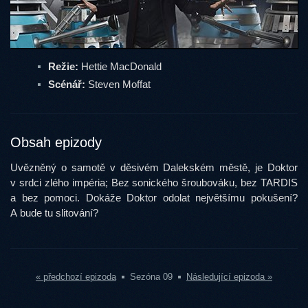
Režie:
Hettie MacDonald
Scénář:
Steven Moffat
Obsah epizody
Uvězněný o samotě v děsivém Dalekském městě, je Doktor
v srdci zlého impéria; Bez sonického šroubováku, bez TARDIS
a bez pomoci. Dokáže Doktor odolat největšímu pokušení?
A bude tu slitování?
« předchozí epizoda
Sezóna 09
Následující epizoda »