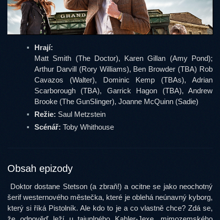
Hrají:
Matt Smith (The Doctor), Karen Gillan (Amy Pond);
Arthur Darvill (Rory Williams), Ben Browder (TBA) Rob
Cavazos (Walter), Dominic Kemp (TBAs), Adrian
Scarborough (TBA), Garrick Hagon (TBA), Andrew
Brooke (The GunSlinger), Joanne McQuinn (Sadie)
Režie:
Saul Metzstein
Scénář:
Toby Whithouse
Obsah epizody
Doktor dostane Stetson (a zbraň!) a ocitne se jako neochotný
šerif westernového městečka, které je oblehá neúnavný kyborg,
který si říká Pistolník. Ale kdo to je a co vlastně chce? Zdá se,
že odpověď leží u tajuplného Kahler-Jexe, mimozemského