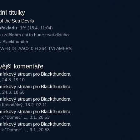
ní titulky
of the Sea Devils
překladu:
1% (18.4. 11:04)
u začínám asi to bude trvat dlouho
:
Blackthunder
P.WEB-DL.AAC2.0.H.264-TVLAMERS
vější komentáře
ínkový stream pro Blackthundera
, 24.3. 19:10
ínkový stream pro Blackthundera
, 24.3. 18:56
ínkový stream pro Blackthundera
s Kosodélný, 13.2. 02:11
ínkový stream pro Blackthundera
ik "Domec" L., 3.1. 20:53
ínkový stream pro Blackthundera
ik "Domec" L., 3.1. 20:53