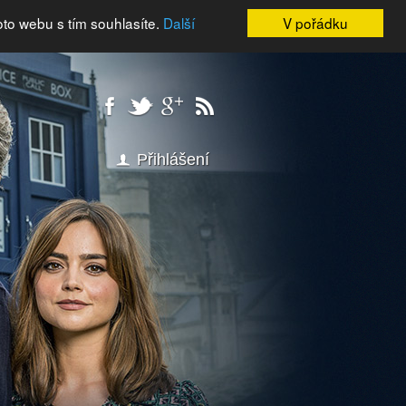
oto webu s tím souhlasíte.
Další
V pořádku
Přihlášení