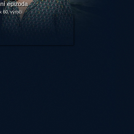
lní epizoda
k 60. výročí