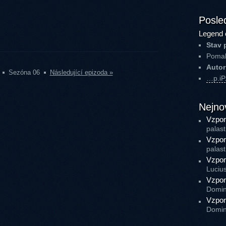
Posled
Legend 
Stav 
Pomal
Autor
Sezóna 06
Následující epizoda »
…p.i
Nejno
Vzpom
palast
Vzpom
palast
Vzpom
Luciu
Vzpom
Domin
Vzpom
Domin