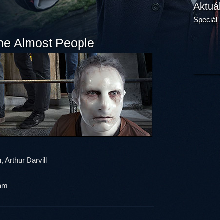
Aktuá
Speciál 
he Almost People
, Arthur Darvill
am