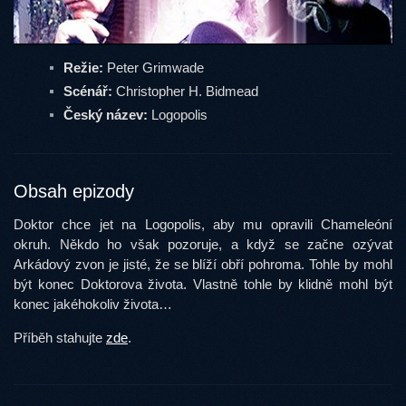
Režie:
Peter Grimwade
Scénář:
Christopher H. Bidmead
Český název:
Logopolis
Obsah epizody
Doktor chce jet na Logopolis, aby mu opravili Chameleóní
okruh. Někdo ho však pozoruje, a když se začne ozývat
Arkádový zvon je jisté, že se blíží obří pohroma. Tohle by mohl
být konec Doktorova života. Vlastně tohle by klidně mohl být
konec jakéhokoliv života…
Příběh stahujte
zde
.