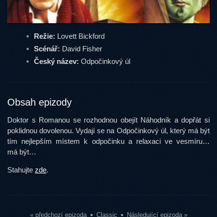
Režie:
Lovett Bickford
Scénář:
David Fisher
Český název:
Odpočinkový úl
Obsah epizody
Doktor s Romanou se rozhodnou obejít Náhodník a dopřát si
poklidnou dovolenou. Vydají se na Odpočinkový úl, který má být
tím nejlepším místem k odpočinku a relaxaci ve vesmíru…
má být…
Stahujte
zde
.
« předchozí epizoda
Classic
Následující epizoda »