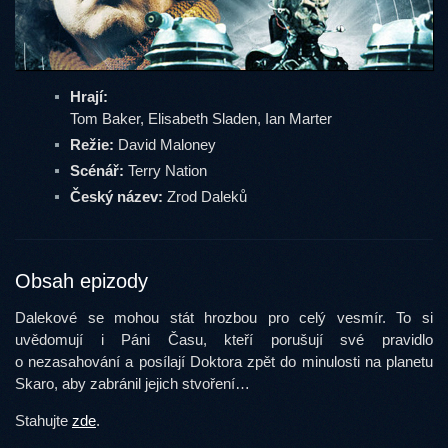
Hrají:
Tom Baker, Elisabeth Sladen, Ian Marter
Režie:
David Maloney
Scénář:
Terry Nation
Český název:
Zrod Daleků
Obsah epizody
Dalekové se mohou stát hrozbou pro celý vesmír. To si
uvědomují i Páni Času, kteří porušují své pravidlo
o nezasahování a posílají Doktora zpět do minulosti na planetu
Skaro, aby zabránil jejich stvoření…
Stahujte
zde
.